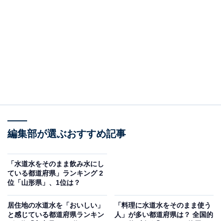
「浄水器の使用率が高い都道府県」ランキング、1位は
「福岡県」で、43％の人が「蛇口直結型浄水器」を使用
していることが分かりました。2位の「東京都」では
40％、3位の「滋賀県」では39％となっています。
一方、「山形県」と「富山県」では同率の14％と、使用
率が最も低くなっています。
編集部が選ぶおすすめ記事
「水道水をそのまま飲み水にし
ている都道府県」ランキング 2
位「山形県」、1位は？
居住地の水道水を「おいしい」
「料理に水道水をそのまま使う
と感じている都道府県ランキン
人」が多い都道府県は？ 全国的