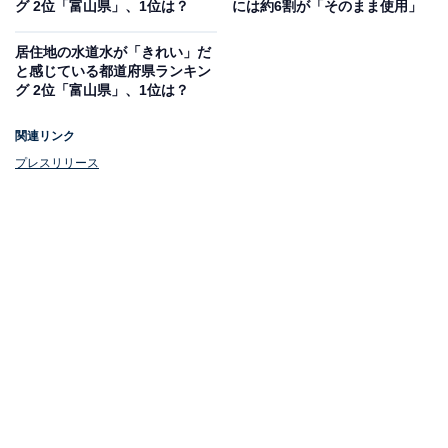
グ 2位「富山県」、1位は？
には約6割が「そのまま使用」
居住地の水道水が「きれい」だ
と感じている都道府県ランキン
グ 2位「富山県」、1位は？
新生活や引っ越しの際に浄水器をそろえたい人は
約17％
関連リンク
プレスリリース
新生活や引っ越しの際に浄水器をそろえる、またはそろ
えたいと考える人は全体の16.7％でした。地域別に見る
と「東北地方」では低い傾向にありますが、「沖縄県」
「大阪府」「三重県」「埼玉県」では23～24％と比較的
高い回答率となっています。
全国的に見ると、浄水器の使用率は約半数の44.6％であ
り、その中でも蛇口直結型浄水器が最も多く、3人に1人
が使用しています。一方で、55.4％の人は浄水器を使用
していないという結果も明らかになりました。