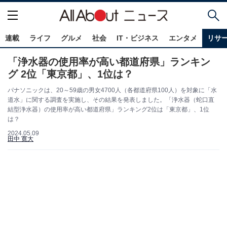
連載
ライフ
グルメ
社会
IT・ビジネス
エンタメ
リサ
「浄水器の使用率が高い都道府県」ランキン
グ 2位「東京都」、1位は？
パナソニックは、20～59歳の男女4700人（各都道府県100人）を対象に「水
道水」に関する調査を実施し、その結果を発表しました。「浄水器（蛇口直
結型浄水器）の使用率が高い都道府県」ランキング2位は「東京都」、1位
は？
2024.05.09
田中 寛大