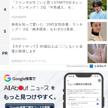
こちらもおすすめ
「ファンサがすごいと思うSTARTO社タレン
ト」ランキング！ 2位「中島健人」を...
「水道水をそのまま飲むことに抵抗を感じる人
4
が多い都道府県」ランキング 2位「福岡県」、1
2026/08/05
位は？
身長を知って驚いた「20代女性俳優」ランキ
ング！ 2位「橋本環奈」をわずか1票差...
5
2026/07/10
【今すぐやって】60歳以上は〇〇しないと金
運が崩壊します
PR
合同会社デジタルファーム
1
2
Recommended by