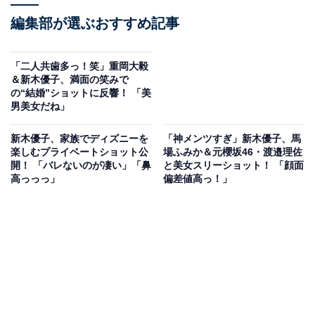
編集部が選ぶおすすめ記事
「二人共歯多っ！笑」重岡大毅
＆新木優子、満面の笑みで
の“結婚”ショットに反響！ 「美
男美女だね」
新木優子、家族でディズニーを
「神メンツすぎ」新木優子、馬
楽しむプライベートショット公
場ふみか＆元櫻坂46・渡邉理佐
開！ 「バレないのが凄い」「鼻
と美女スリーショット！ 「顔面
高っっっ」
偏差値高っ！」