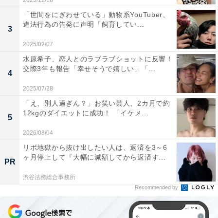
2025/12/18
「世間をにぎわせている」動物系YouTuber、
違法行為の告発に声明「飼育してい...
3
2025/02/07
水原希子、恋人とのラブラブショットに反響！
交際3年も報告「幸せそうで嬉しい」「...
4
2025/07/28
「え、別人過ぎん？」お笑い芸人、2カ月で約
12kgのダイエットに成功！ 「イケメ...
5
2026/08/04
リボ地獄から抜け出したい人は、返済を3～6
ヶ月停止して『大幅に減額してから返済す...
PR
渋谷法務総合事務所
Recommended by