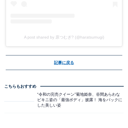
A post shared by 原つむぎ? (@haratsumugi)
記事に戻る
こちらもおすすめ
“令和の完売クイーン”菊地姫奈、谷間あらわな
ビキニ姿の「最強ボディ」披露！ 海をバックに
した美しい姿