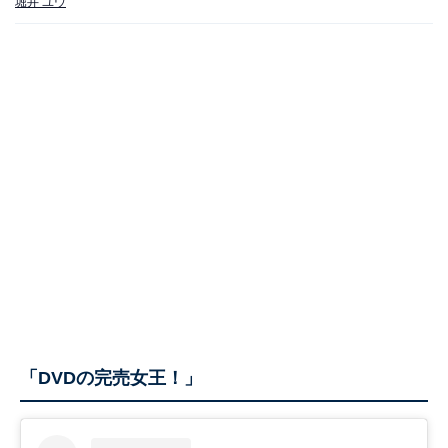
堀井 ユウ
「DVDの完売女王！」