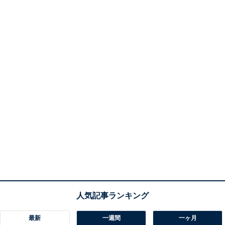
最新
一週間
一ヶ月