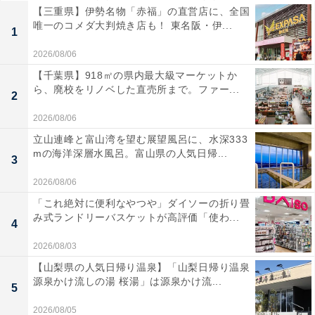
【三重県】伊勢名物「赤福」の直営店に、全国
唯一のコメダ大判焼き店も！ 東名阪・伊...
1
2026/08/06
【千葉県】918㎡の県内最大級マーケットか
ら、廃校をリノベした直売所まで。ファー...
2
2026/08/06
立山連峰と富山湾を望む展望風呂に、水深333
mの海洋深層水風呂。富山県の人気日帰...
3
2026/08/06
「これ絶対に便利なやつや」ダイソーの折り畳
み式ランドリーバスケットが高評価「使わ...
4
2026/08/03
【山梨県の人気日帰り温泉】「山梨日帰り温泉
源泉かけ流しの湯 桜湯」は源泉かけ流...
5
2026/08/05