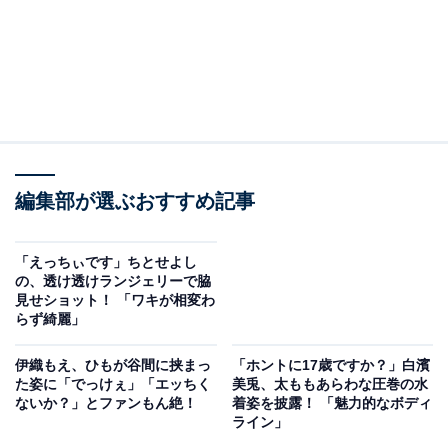
編集部が選ぶおすすめ記事
「えっちぃです」ちとせよし
の、透け透けランジェリーで脇
見せショット！ 「ワキが相変わ
らず綺麗」
伊織もえ、ひもが谷間に挟まっ
「ホントに17歳ですか？」白濱
た姿に「でっけぇ」「エッちく
美兎、太ももあらわな圧巻の水
ないか？」とファンもん絶！
着姿を披露！ 「魅力的なボディ
ライン」