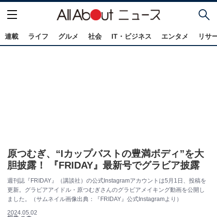
連載
ライフ
グルメ
社会
IT・ビジネス
エンタメ
リサ
原つむぎ、“Iカップバストの豊満ボディ”を大
胆披露！ 『FRIDAY』最新号でグラビア披露
週刊誌『FRIDAY』（講談社）の公式Instagramアカウントは5月1日、投稿を
更新。グラビアアイドル・原つむぎさんのグラビアメイキング動画を公開し
ました。（サムネイル画像出典：『FRIDAY』公式Instagramより）
2024.05.02