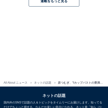
連載をもっと見る
All About ニュース
ネットの話題
原つむぎ、“Iカップバストの豊満ボディ”を大胆披露！ 『FRIDAY』最新号でグラビア披露
ネットの話題
国内外のSNSで話題の人＆トピックをタイムリーにお届けします。知ってる
だけでちょっと得する、なんだか楽しい気分になれる、ネット発「知ら（な