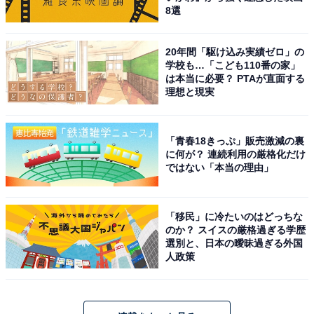
8選
20年間「駆け込み実績ゼロ」の
学校も…「こども110番の家」
は本当に必要？ PTAが直面する
理想と現実
「青春18きっぷ」販売激減の裏
に何が？ 連続利用の厳格化だけ
ではない「本当の理由」
「移民」に冷たいのはどっちな
のか？ スイスの厳格過ぎる学歴
選別と、日本の曖昧過ぎる外国
人政策