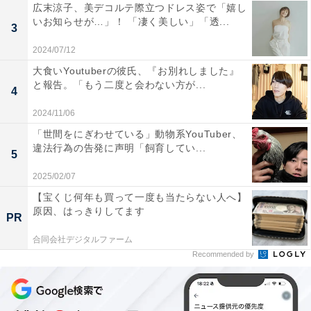
広末涼子、美デコルテ際立つドレス姿で「嬉し
いお知らせが…」！ 「凄く美しい」「透...
3
2024/07/12
大食いYoutuberの彼氏、『お別れしました』
と報告。「もう二度と会わない方が...
4
2024/11/06
「世間をにぎわせている」動物系YouTuber、
違法行為の告発に声明「飼育してい...
5
2025/02/07
【宝くじ何年も買って一度も当たらない人へ】
原因、はっきりしてます
PR
合同会社デジタルファーム
Recommended by