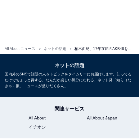
All About ニュース
ネットの話題
柏木由紀、17年在籍のAKB48をついに卒業！ 「生まれ変わってもアイドルになりたい」「最高なAKB人生でした」
ネットの話題
国内外のSNSで話題の人＆トピックをタイムリーにお届けします。知ってる
だけでちょっと得する、なんだか楽しい気分になれる、ネット発「知ら（な
きゃ）損」ニュースが盛りだくさん。
関連サービス
All About
All About Japan
イチオシ