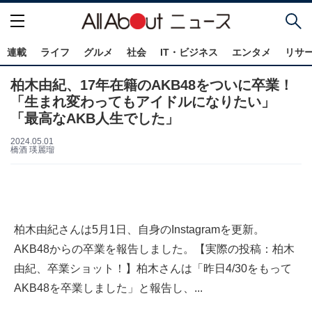
連載
ライフ
グルメ
社会
IT・ビジネス
エンタメ
リサ
柏木由紀、17年在籍のAKB48をついに卒業！
「生まれ変わってもアイドルになりたい」
「最高なAKB人生でした」
2024.05.01
橋酒 瑛麗瑠
柏木由紀さんは5月1日、自身のInstagramを更新。
AKB48からの卒業を報告しました。【実際の投稿：柏木
由紀、卒業ショット！】柏木さんは「昨日4/30をもって
AKB48を卒業しました」と報告し、...