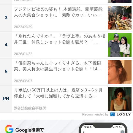
2023/03/03
フジテレビ社長の姿も！ 木梨憲武、豪華芸能
人の大集合ショットに「素敵でカッコいい...
3
2023/09/29
「別れたんですか？」『ラヴ上等』のあも＆櫻
井二世、仲良しショット公開も破局？ 「...
4
2026/01/22
「優樹菜ちゃんにそっくりすぎる」木下優樹
菜、美人長女の誕生日ショット公開！「14...
5
2026/08/07
リボ払い50万円以上の人は、返済を3～6ヶ月
停止して『大幅に減額してから返済する...
PR
渋谷法務総合事務所
Recommended by