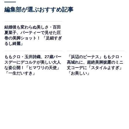
編集部が選ぶおすすめ記事
結婚後も変わらぬ美しさ・百田
夏菜子、パーティーで見せた圧
巻の美脚ショット！ 「足細すぎ
るし綺麗」
ももクロ・玉井詩織、27歳バー
「浜辺のビーナス」ももクロ・
スデーにデコルテが美しい大人
高城れに、超絶美脚披露のミニ
な姿公開！「ヒマワリの天使」
丈コーデに「スタイルよすぎ」
「一生だいすき」
「お美しい」