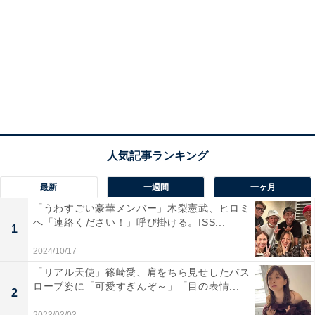
最新
一週間
一ヶ月
「うわすごい豪華メンバー」木梨憲武、ヒロミ
へ「連絡ください！」呼び掛ける。ISS...
1
2024/10/17
「リアル天使」篠崎愛、肩をちら見せしたバス
ローブ姿に「可愛すぎんぞ～」「目の表情...
2