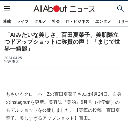
連載
ライフ
グルメ
社会
IT・ビジネス
エンタメ
リサ
「AIみたいな美しさ」百田夏菜子、美肌際立
つドアップショットに称賛の声！ 「まじで世
界一綺麗」
2024.04.25
宍戸 奏太
ももいろクローバーZの百田夏菜子さんは4月24日、自身
のInstagramを更新。美容誌『美的』6月号（小学館）の
モデルショットを公開しました。【実際の投稿：百田夏
菜子、美しすぎるアップショット】百田...