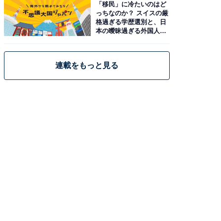
「移民」に冷たいのはど
っちなのか？ スイスの厳
格過ぎる学歴選別と、日
本の曖昧過ぎる外国人政
策
連載をもっと見る