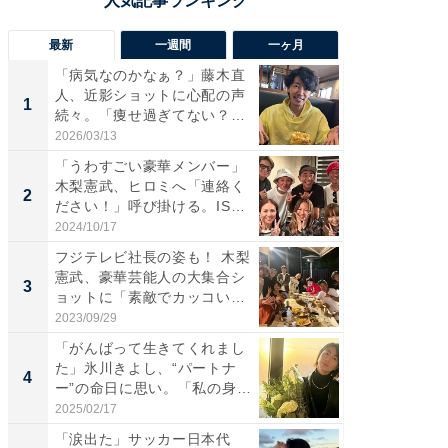
最新
一週間
一ヶ月
「病気なのかなぁ？」藤木直
「さす
人、近影ショットに心配の声
は」高
1
1
続々。「痩せ過ぎてない？」
災地を
「...
「カ...
2026/03/13
2026/08/0
「うわすごい豪華メンバー」
「女の
木梨憲武、ヒロミへ「連絡く
介、バ
2
2
ださい！」呼び掛ける。IS
らのプレ
S...
愛...
2024/10/17
2026/08/0
フジテレビ社長の姿も！ 木梨
「脚が
憲武、豪華芸能人の大集合シ
横川尚
3
3
ョットに「素敵でカッコい
ムキな姿
い...
刃...
2023/09/29
2026/08/0
「がんばって生きてくれまし
「え、
た」氷川きよし、“パートナ
芸人、2
4
4
ー”の命日に思い。「私の身
エットに
体...
2025/02/17
2026/08/0
「涙出た」サッカー日本代
「脳がバ