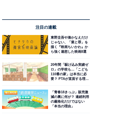
注目の連載
東野圭吾や湊かなえだけ
じゃない、「業と罪」を
描く『映画ちいかわ』か
ら強く連想した映画8選
20年間「駆け込み実績ゼ
ロ」の学校も…「こども
110番の家」は本当に必
要？ PTAが直面する理想
と現実
「青春18きっぷ」販売激
減の裏に何が？ 連続利用
の厳格化だけではない
「本当の理由」