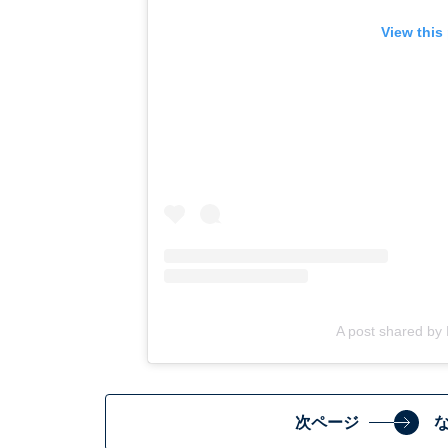
View this
A post shared b
次ページ