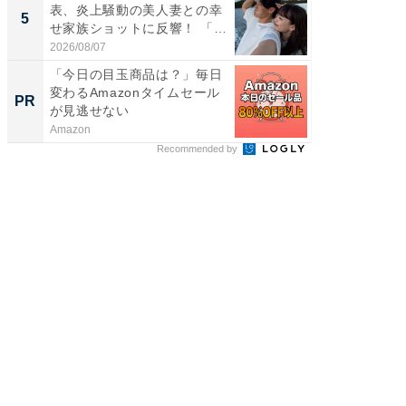
表、炎上騒動の美人妻との幸
装姿が話
5
5
せ家族ショットに反響！ 「最
のお父さ
高...
2026/08/07
2026/08/0
「今日の目玉商品は？」毎日
「え、
変わるAmazonタイムセール
の？」8
PR
PR
が見逃せない
場！Ama
Amazon
Amazon
Recommended by