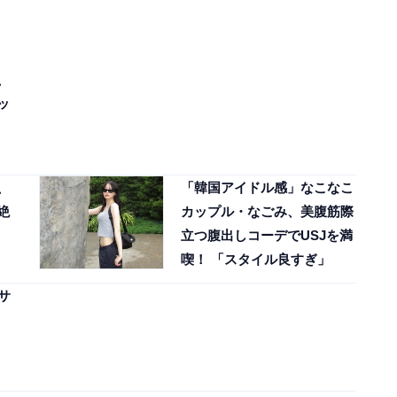
、
ッ
、
「韓国アイドル感」なこなこ
絶
カップル・なごみ、美腹筋際
立つ腹出しコーデでUSJを満
喫！ 「スタイル良すぎ」
サ