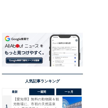
最新
一週間
一ヶ月
【愛知県】無料の動物園＆観
【兵庫
光牧場に、市初の天然温泉
ーメン
1
1