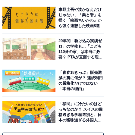
東野圭吾や湊かなえだけ
じゃない、「業と罪」を
描く『映画ちいかわ』か
ら強く連想した映画8選
20年間「駆け込み実績ゼ
ロ」の学校も…「こども
110番の家」は本当に必
要？ PTAが直面する理想
と現実
「青春18きっぷ」販売激
減の裏に何が？ 連続利用
の厳格化だけではない
「本当の理由」
「移民」に冷たいのはど
っちなのか？ スイスの厳
格過ぎる学歴選別と、日
本の曖昧過ぎる外国人政
策