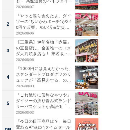
も！ 高速道路のハイウェイオ
再現した
ア...
道...
2026/08/07
2026/08/0
「やっと巡り会えたよ」ダイ
【三重
ソーの“ちいかわポーチ”が22
の直営
2
2
0円で反響。ぬい活＆防災...
ダ大判焼
伊...
2026/08/06
2026/08/0
【三重県】伊勢名物「赤福」
【千葉県
の直営店に、全国唯一のコメ
級マー
3
3
ダ大判焼き店も！ 東名阪・
ノベし
伊...
ー...
2026/08/06
2026/08/0
「1000円には見えなかった」
ステラ
スタンダードプロダクツのリ
詰め放題
4
4
ュックが「高見えする」の...
00円で「
2026/08/03
2026/08/0
「これ絶対に便利なやつや」
立山連
ダイソーの折り畳み式ランド
風呂に、
5
5
リーバスケットが高評価「使
層水風
わ...
帰...
2026/08/03
2026/08/0
「今日の目玉商品は？」毎日
【大人
変わるAmazonタイムセール
で快適
PR
PR