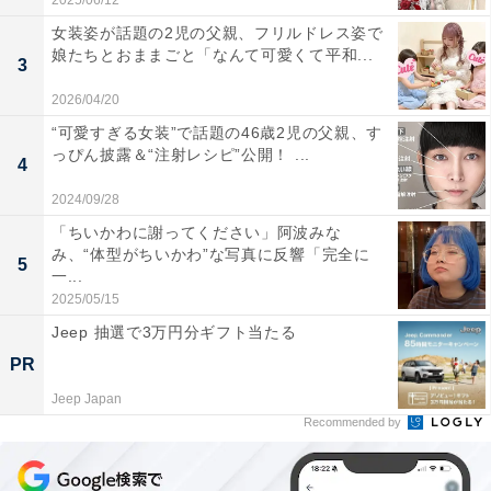
2025/06/12
女装姿が話題の2児の父親、フリルドレス姿で
娘たちとおままごと「なんて可愛くて平和...
3
2026/04/20
“可愛すぎる女装”で話題の46歳2児の父親、す
っぴん披露＆“注射レシピ”公開！ ...
4
2024/09/28
「ちいかわに謝ってください」阿波みな
み、“体型がちいかわ”な写真に反響「完全に
5
一...
2025/05/15
Jeep 抽選で3万円分ギフト当たる
PR
Jeep Japan
Recommended by