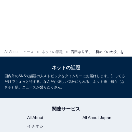
All About ニュース
ネットの話題
石田ゆり子、「初めての犬役」を演じた貴重なオフショットを披露！「ゆり子さんサイコー」「似合うね」
ネットの話題
国内外のSNSで話題の人＆トピックをタイムリーにお届けします。知ってる
だけでちょっと得する、なんだか楽しい気分になれる、ネット発「知ら（な
きゃ）損」ニュースが盛りだくさん。
関連サービス
All About
All About Japan
イチオシ