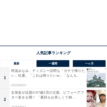
最新
一週間
一ヶ月
阿波みなみ、ディズニー訪問も「ガチで帰りた
い」吐露。「これは帰りたいw」「なんち...
1
2025/06/19
女装姿が話題の47歳2児の父親、ビフォーアフ
ター姿を公開！ 「素顔もお美しくて納...
2