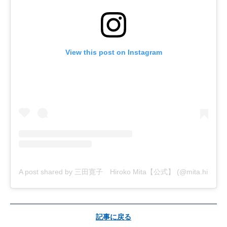
View this post on Instagram
A post shared by 三田寛子 Hiroko Mita【公式】 (@mita.hiroko_off
記事に戻る