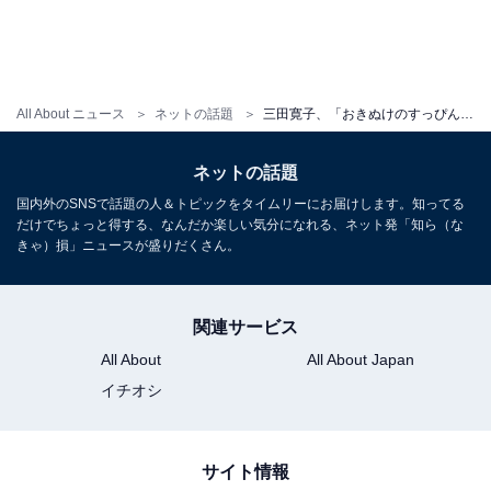
All About ニュース
ネットの話題
三田寛子、「おきぬけのすっぴん」ショットに反響！ 「可愛い。これですっぴん凄いです」「素敵な独り旅」
ネットの話題
国内外のSNSで話題の人＆トピックをタイムリーにお届けします。知ってる
だけでちょっと得する、なんだか楽しい気分になれる、ネット発「知ら（な
きゃ）損」ニュースが盛りだくさん。
関連サービス
All About
All About Japan
イチオシ
サイト情報