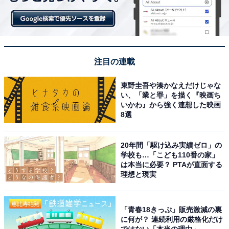
注目の連載
東野圭吾や湊かなえだけじゃな
い、「業と罪」を描く『映画ち
いかわ』から強く連想した映画
8選
20年間「駆け込み実績ゼロ」の
学校も…「こども110番の家」
は本当に必要？ PTAが直面する
理想と現実
「青春18きっぷ」販売激減の裏
に何が？ 連続利用の厳格化だけ