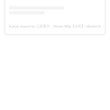
A post shared by 三田寛子 Hiroko Mita【公式】 (@mita.hiroko_off