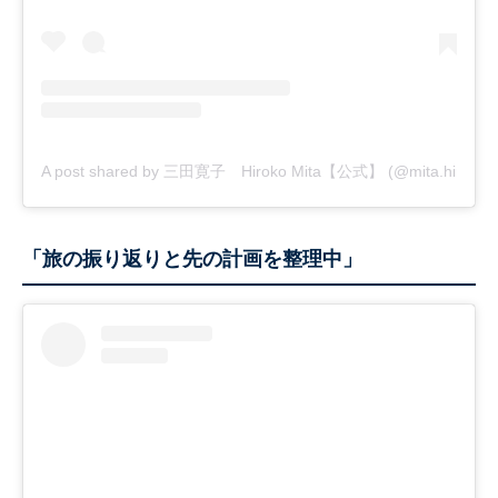
A post shared by 三田寛子 Hiroko Mita【公式】 (@mita.hiroko_off
「旅の振り返りと先の計画を整理中」