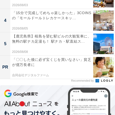
2026/08/03
「15分で完成してめちゃ楽しかった」3COINS
の「モールドールトレカケースキッ...
4
2026/08/05
【鹿児島県】桜島を望む駅ビルの大観覧車に、
無料の駅ナカ足湯も！ 駅ナカ・駅直結ス...
5
2026/08/08
「〇〇した後に必ず宝くじを買いなさい」貧乏
が億万長者に
PR
合同会社デジタルファーム
Recommended by