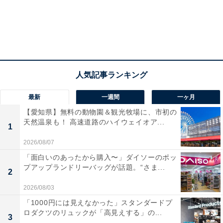
最新
一週間
一ヶ月
【愛知県】無料の動物園＆観光牧場に、市初の
天然温泉も！ 高速道路のハイウェイオア...
1
2026/08/07
「面白いのあったから購入〜」ダイソーのポッ
プアップランドリーバッグが話題。“さま...
2
2026/08/03
「1000円には見えなかった」スタンダードプ
ロダクツのリュックが「高見えする」の...
3