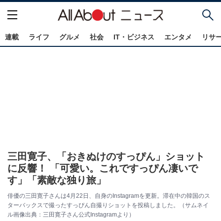
連載
ライフ
グルメ
社会
IT・ビジネス
エンタメ
リサ
三田寛子、「おきぬけのすっぴん」ショット
に反響！ 「可愛い。これですっぴん凄いで
す」「素敵な独り旅」
俳優の三田寛子さんは4月22日、自身のInstagramを更新。滞在中の韓国のス
ターバックスで撮ったすっぴん自撮りショットを投稿しました。（サムネイ
ル画像出典：三田寛子さん公式Instagramより）