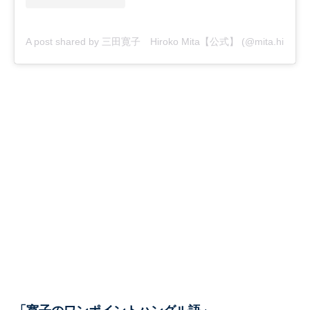
A post shared by 三田寛子 Hiroko Mita【公式】 (@mita.hiroko_off