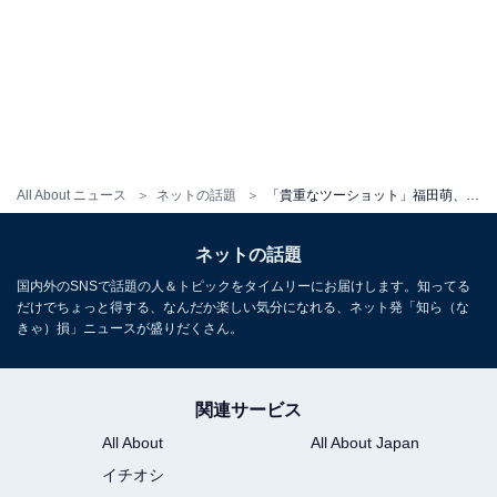
All About ニュース
ネットの話題
「貴重なツーショット」福田萌、キングコング梶原の妻とランチショット！ 「二人のトークYouTubeで見たいです」
ネットの話題
国内外のSNSで話題の人＆トピックをタイムリーにお届けします。知ってる
だけでちょっと得する、なんだか楽しい気分になれる、ネット発「知ら（な
きゃ）損」ニュースが盛りだくさん。
関連サービス
All About
All About Japan
イチオシ