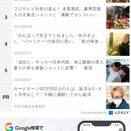
2024/10/17
フジテレビ社長の姿も！ 木梨憲武、豪華芸能
人の大集合ショットに「素敵でカッコいい...
3
2023/09/29
「がんばって生きてくれました」氷川きよ
し、“パートナー”の命日に思い。「私の身体...
4
2025/02/17
「涙出た」サッカー日本代表、炎上騒動の美人
妻との幸せ家族ショットに反響！ 「最高...
5
2026/08/07
カードローン50万円以上の人は、返済を3～6
ヶ月停止して『大幅に減額してから返済...
PR
渋谷法務総合事務所
Recommended by