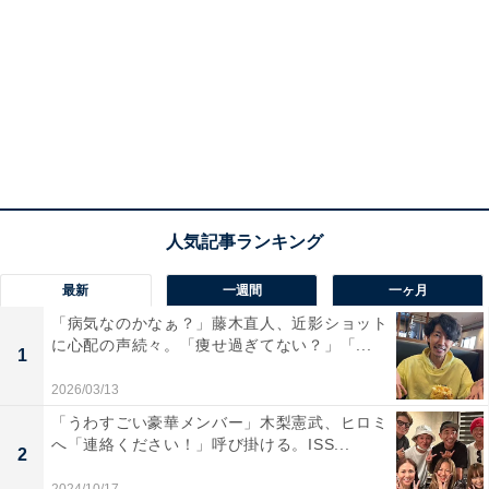
最新
一週間
一ヶ月
「病気なのかなぁ？」藤木直人、近影ショット
に心配の声続々。「痩せ過ぎてない？」「...
1
2026/03/13
「うわすごい豪華メンバー」木梨憲武、ヒロミ
へ「連絡ください！」呼び掛ける。ISS...
2