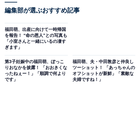
編集部が選ぶおすすめ記事
福田萌、出産に向けて一時帰国
を報告！ “命の恩人”との写真も
「小室さんと一緒にいるの凄す
ぎます」
第3子妊娠中の福田萌、ぽっこ
福田萌、夫・中田敦彦と仲良し
りおなかを披露！ 「おおきくな
ツーショット！ 「あっちゃんの
ったねぇー！」「順調で何より
オフショットが新鮮」「素敵な
です」
夫婦ですね！」