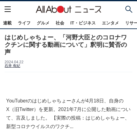
連載
ライフ
グルメ
社会
IT・ビジネス
エンタメ
リサ
はじめしゃちょー、「河野大臣とのコロナワ
クチンに関する動画について」釈明に賛否の
声
2024.04.22
石井 有紀
YouTuberのはじめしゃちょーさんが4月18日、自身の
X（旧Twitter）を更新。2021年7月に公開した動画につい
て、言及しました。 【実際の投稿：はじめしゃちょー、
新型コロナウイルスのワクチ...