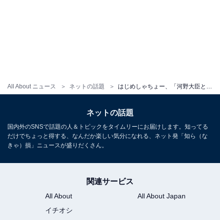
All About ニュース
ネットの話題
はじめしゃちょー、「河野大臣とのコロナワクチンに関する動画について」釈明に賛否の声
ネットの話題
国内外のSNSで話題の人＆トピックをタイムリーにお届けします。知ってる
だけでちょっと得する、なんだか楽しい気分になれる、ネット発「知ら（な
きゃ）損」ニュースが盛りだくさん。
関連サービス
All About
All About Japan
イチオシ