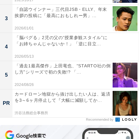
2025/10/17
「自認ウインナー」三代目JSB・ELLY、年末
挨拶の投稿に「最高におもしれー男」...
3
2026/01/01
「脳バグる」2児の父の“授業参観スタイル”に
「お姉ちゃんじゃないか！」「逆に目立...
4
2026/05/13
「過去1最高傑作」上田竜也、“STARTO社の倒
し方”シリーズで初の失敗!? 「...
5
2024/08/26
カードローン地獄から抜け出したい人は、返済
を3～6ヶ月停止して『大幅に減額してか...
PR
渋谷法務総合事務所
Recommended by