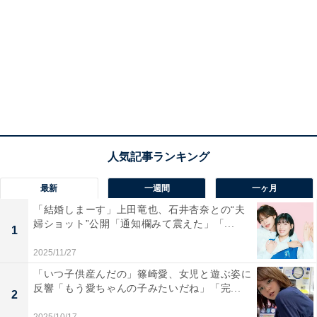
最新
一週間
一ヶ月
「結婚しまーす」上田竜也、石井杏奈との“夫
婦ショット”公開「通知欄みて震えた」「...
1
2025/11/27
「いつ子供産んだの」篠崎愛、女児と遊ぶ姿に
反響「もう愛ちゃんの子みたいだね」「完...
2