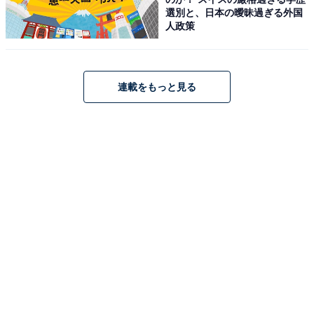
こちらもおすすめ
選別と、日本の曖昧過ぎる外国
「身長170cm以上の女性俳優」人気ランキング2
人政策
位は「榮倉奈々」、1位は？
連載をもっと見る
1
2