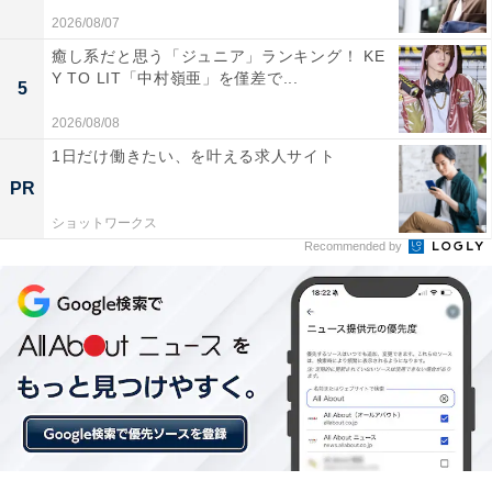
A post shared by 菜々緒 (@nanao_official)
2026/08/07
癒し系だと思う「ジュニア」ランキング！ KE
Y TO LIT「中村嶺亜」を僅差で...
1位は、菜々緒さんが選ばれました。
5
2026/08/08
当時大学生だった2009年、「第7回ミス東京ガールズコ
1日だけ働きたい、を叶える求人サイト
レクション」でグランプリを受賞。完璧ボディと美脚を
PR
武器に『PINKY』（集英社）、『GINGER』（幻冬舎）
ショットワークス
などのファッション誌で専属モデルを務め、現在も多方
Recommended by
面でモデルに起用されています。
菜々緒さんといえば、2012年に発売した写真集
『1028_24 菜々緒 超絶美脚写真集』（幻冬舎）の表紙で
披露している“菜々緒ポーズ”も有名。2023年3月には10
年ぶりとなる写真集『DIVINE』（講談社）を発表しまし
た。