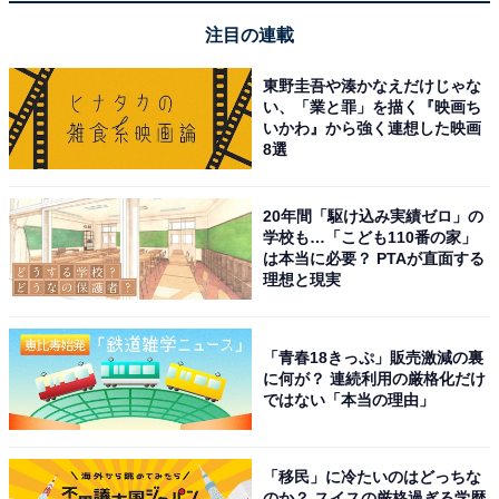
注目の連載
8位までの全ランキング結果を見
次ページ
る
東野圭吾や湊かなえだけじゃな
い、「業と罪」を描く『映画ち
いかわ』から強く連想した映画
8選
20年間「駆け込み実績ゼロ」の
学校も…「こども110番の家」
は本当に必要？ PTAが直面する
理想と現実
「青春18きっぷ」販売激減の裏
に何が？ 連続利用の厳格化だけ
ではない「本当の理由」
「移民」に冷たいのはどっちな
のか？ スイスの厳格過ぎる学歴