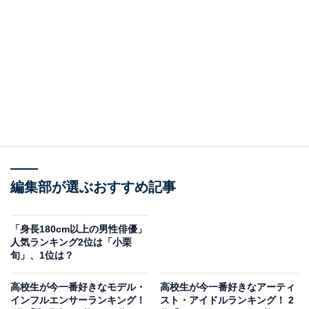
A post shared by 中条あやみ (@nakajo_ayami)
2位には、中条あやみさんがランクインしました。
俳優、モデルとして活躍する中条さんは、2011年にファ
ッション誌『Seventeen』（集英社）の専属モデルオー
ディションでグランプリを受賞。2017年まで同誌の専属
編集部が選ぶおすすめ記事
モデルを務めました。その後は『CanCam』（小学館）
の専属モデルに起用され、2023年をもって卒業。
「身長180cm以上の男性俳優」
人気ランキング2位は「小栗
旬」、1位は？
現在も“奇跡の9頭身”と呼ばれるスタイルは健在で、2024
年2月発売のファッション誌『ELLE Japon』（ハースト
高校生が今一番好きなモデル・
高校生が今一番好きなアーティ
インフルエンサーランキング！
スト・アイドルランキング！ 2
婦人画報社）4月号では表紙を飾りました。