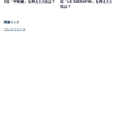
2位「中町綾」を抑えた1位は？
位「LE SSERAFIM」を抑えた1
位は？
関連リンク
プレスリリース
1位：菜々緒