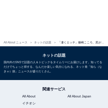
All About ニュース
ネットの話題
「凄くエッチ」篠崎こころ、尻が見えそうな超ミニスカ制服ショット！ 「あと僅か」「見えちゃう」
ネットの話題
国内外のSNSで話題の人＆トピックをタイムリーにお届けします。知ってる
だけでちょっと得する、なんだか楽しい気分になれる、ネット発「知ら（な
きゃ）損」ニュースが盛りだくさん。
関連サービス
All About
All About Japan
イチオシ