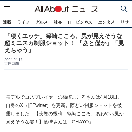
連載
ライフ
グルメ
社会
IT・ビジネス
エンタメ
リサ
「凄くエッチ」篠崎こころ、尻が見えそうな
超ミニスカ制服ショット！ 「あと僅か」「見
えちゃう」
2024.04.18
吉岡 誠悦
モデルでコスプレイヤーの篠崎こころさんは4月18日、
自身のX（旧Twitter）を更新。際どい制服ショットを披
露しました。【実際の投稿：篠崎こころ、あわやお尻が
見えそうな姿！】篠崎さんは「OHAYO」...