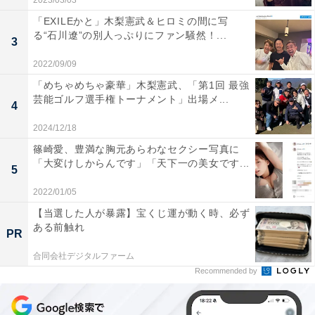
2023/03/03
「EXILEかと」木梨憲武＆ヒロミの間に写
る“石川遼”の別人っぷりにファン騒然！...
3
2022/09/09
「めちゃめちゃ豪華」木梨憲武、「第1回 最強
芸能ゴルフ選手権トーナメント」出場メ...
4
2024/12/18
篠崎愛、豊満な胸元あらわなセクシー写真に
「大変けしからんです」「天下一の美女です...
5
2022/01/05
【当選した人が暴露】宝くじ運が動く時、必ず
ある前触れ
PR
合同会社デジタルファーム
Recommended by