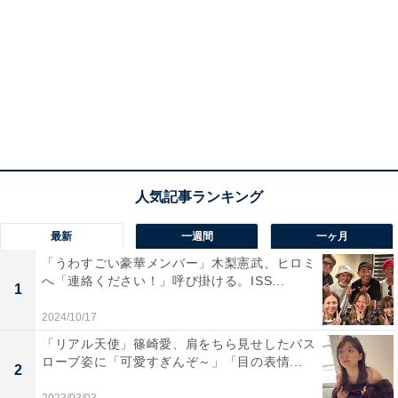
最新
一週間
一ヶ月
「うわすごい豪華メンバー」木梨憲武、ヒロミ
へ「連絡ください！」呼び掛ける。ISS...
1
2024/10/17
「リアル天使」篠崎愛、肩をちら見せしたバス
ローブ姿に「可愛すぎんぞ～」「目の表情...
2