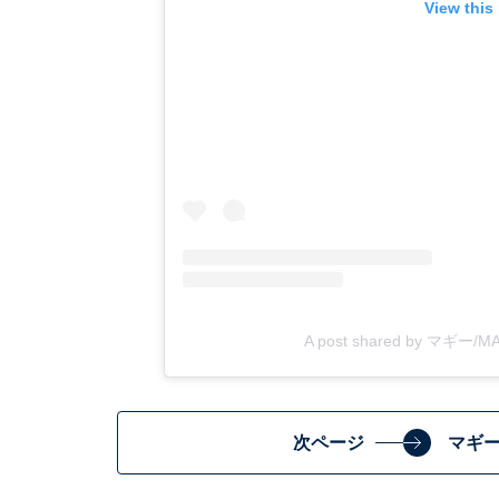
View this
A post shared by マギー/
次ページ
マギ