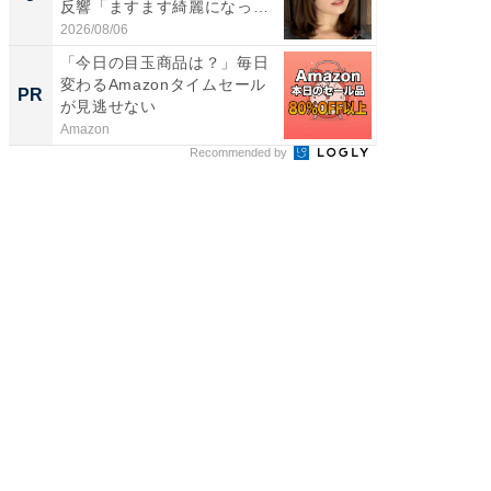
反響「ますます綺麗になって
のお父さ
い...
2026/08/06
2026/08/0
「今日の目玉商品は？」毎日
「今日
変わるAmazonタイムセール
変わるA
PR
PR
が見逃せない
が見逃
Amazon
Amazon
Recommended by