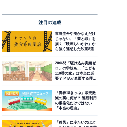
注目の連載
東野圭吾や湊かなえだけ
じゃない、「業と罪」を
描く『映画ちいかわ』か
ら強く連想した映画8選
20年間「駆け込み実績ゼ
ロ」の学校も…「こども
110番の家」は本当に必
要？ PTAが直面する理想
と現実
「青春18きっぷ」販売激
減の裏に何が？ 連続利用
の厳格化だけではない
「本当の理由」
「移民」に冷たいのはど