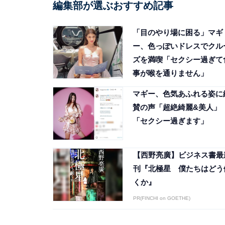
編集部が選ぶおすすめ記事
「目のやり場に困る」マギ
ー、色っぽいドレスでクル
ズを満喫「セクシー過ぎて
事が喉を通りません」
マギー、色気あふれる姿に
賛の声「超絶綺麗&美人」
「セクシー過ぎます」
【西野亮廣】ビジネス書最
刊『北極星 僕たちはどう
くか』
PR(FINCHI on GOETHE)