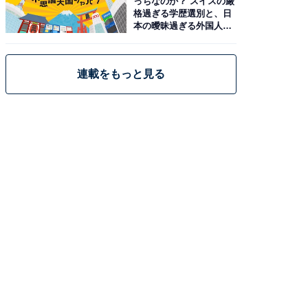
っちなのか？ スイスの厳
格過ぎる学歴選別と、日
本の曖昧過ぎる外国人政
策
連載をもっと見る