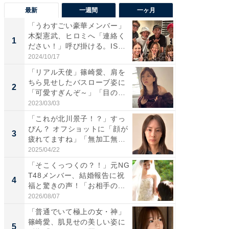
最新
一週間
一ヶ月
「うわすごい豪華メンバー」
「さす
木梨憲武、ヒロミへ「連絡く
は」高
1
1
ださい！」呼び掛ける。IS
災地を
S...
「カ...
2024/10/17
2026/08/0
「リアル天使」篠崎愛、肩を
「女の
ちら見せしたバスローブ姿に
介、バ
2
2
「可愛すぎんぞ～」「目の表
らのプレ
情...
愛...
2023/03/03
2026/08/0
「これが北川景子！？」すっ
「脚が
ぴん？ オフショットに「顔が
横川尚
3
3
疲れてますね」「無加工無
ムキな姿
表...
刃...
2025/04/22
2026/08/0
「そこくっつくの？！」元NG
「え、
T48メンバー、結婚報告に祝
芸人、2
4
4
福と驚きの声！「お相手の...
エットに
2026/08/07
2026/08/0
「普通でいて極上の女・神」
「脳がバ
篠崎愛、肌見せの美しい姿に
装姿が話
5
5