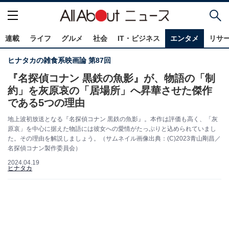
連載
ライフ
グルメ
社会
IT・ビジネス
エンタメ
リサ
ヒナタカの雑食系映画論 第87回
『名探偵コナン 黒鉄の魚影』が、物語の「制
約」を灰原哀の「居場所」へ昇華させた傑作
である5つの理由
地上波初放送となる『名探偵コナン 黒鉄の魚影』。本作は評価も高く、「灰
原哀」を中心に据えた物語には彼女への愛情がたっぷりと込められていまし
た。その理由を解説しましょう。（サムネイル画像出典：(C)2023青山剛昌／
名探偵コナン製作委員会）
2024.04.19
ヒナタカ