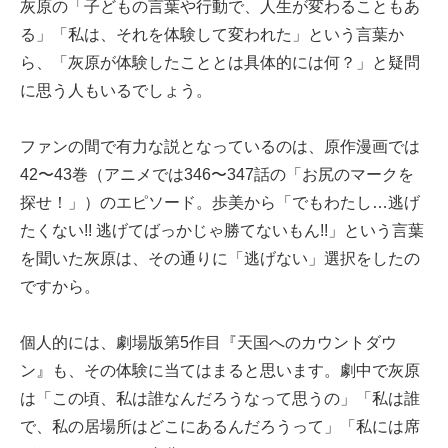
灰原の「子どもの言葉や行動で、人生が変わることもあ
る」「私は、それを体験して変われた」という言葉か
ら、「灰原が体験したこととは具体的には何？」と疑問
に思う人もいるでしょう。
ファンの間で有力な説となっているのは、原作漫画では
42〜43巻（アニメでは346〜347話の「お尻のマークを
探せ！」）のエピソード。歩美から「でもわたし…逃げ
たくない!! 逃げてばっかじゃ勝てないもん!!」という言葉
を聞いた灰原は、その通りに「逃げない」選択をしたの
ですから。
個人的には、劇場版第5作目『天国へのカウントダウ
ン』も、その体験に当てはまると思います。劇中で灰原
は「この頃、私は誰なんだろうなって思うの」「私は誰
で、私の居場所はどこにあるんだろうって」「私には席