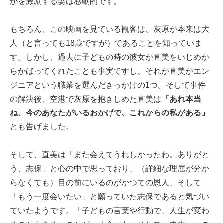
かを激励する姿は感動的です。
もちろん、この映画を見ている観客は、灰原が本来は大
人（と言っても18歳ですが）であることを知っていま
す。しかし、過去に子どもの時の彼女が直美をいじめか
らかばってくれたことも事実ですし、それが直美がエン
ジニアという職業を選んだきっかけの1つ。そして事件
の解決後、空港で灰原を抱きしめた直美は
「あれ本当
ね、今のあなたがいるおかげで、これからの私がある」
とも告げました。
そして、直美は「また会えてうれしかったわ。ありがと
う、志保」と心の中で思っており、（詳細な理屈が分か
らなくても）目の前にいるのがかつての恩人、そして
「もう一度会いたい」と願っていた志保であると気づい
ていたようです。「子どもの言葉や行動で、人生が変わ