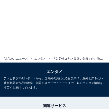
All About ニュース
エンタメ
『名探偵コナン 黒鉄の魚影』が、物語の「制約」を灰原哀の「居場所」へ昇華させた傑作である5つの理由
エンタメ
テレビドラマのレポートから、国内外の気になる音楽事情、意外と知らない
映画業界や作品の考察、話題のスポーツニュースまで、旬のエンタメ情報を
幅広くお届けしています。
関連サービス