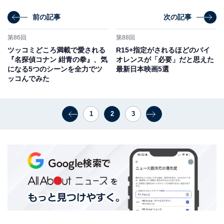
前の記事
次の記事
第86回
第88回
ツッコミどころ満載で愛される
R15+指定がされるほどのバイ
『名探偵コナン 紺青の拳』、気
オレンスが「必要」だと思えた
になる5つのシーンを全力でツ
最新日本映画5選
ッコんでみた
1
2
3