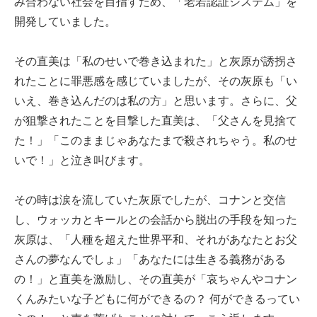
み合わない社会を目指すため、「老若認証システム」を
開発していました。
その直美は「私のせいで巻き込まれた」と灰原が誘拐さ
れたことに罪悪感を感じていましたが、その灰原も「い
いえ、巻き込んだのは私の方」と思います。さらに、父
が狙撃されたことを目撃した直美は、「父さんを見捨て
た！」「このままじゃあなたまで殺されちゃう。私のせ
いで！」と泣き叫びます。
その時は涙を流していた灰原でしたが、コナンと交信
し、ウォッカとキールとの会話から脱出の手段を知った
灰原は、「人種を超えた世界平和、それがあなたとお父
さんの夢なんでしょ」「あなたには生きる義務がある
の！」と直美を激励し、その直美が「哀ちゃんやコナン
くんみたいな子どもに何ができるの？ 何ができるってい