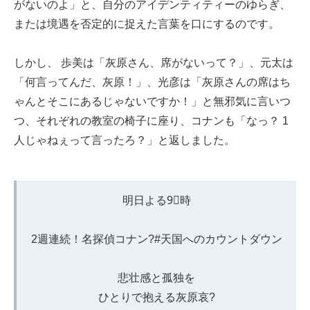
がないのよ」と、自分のアイデンティティーのゆらぎ、
または境遇を否定的に捉えた言葉を口にするのです。
しかし、 歩美は「灰原さん、席がないって？」、元太は
「何言ってんだ、灰原！」、光彦は「灰原さんの席はち
ゃんとそこにあるじゃないですか！」と無邪気に言いつ
つ、それぞれの教室の椅子に座り、コナンも「なっ？ 1
人じゃねぇって言ったろ？」と返しました。
明日よる9⃣時
2週連続！名探偵コナン?
#天国へのカウントダウン
悲壮感と孤独を
ひとりで抱える灰原哀?