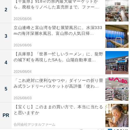
【千葉県】918㎡の県内最大級マーケットか
ら、廃校をリノベした直売所まで。ファー...
2
2026/08/06
立山連峰と富山湾を望む展望風呂に、水深333
mの海洋深層水風呂。富山県の人気日帰...
3
2026/08/06
【兵庫県】「世界一忙しいラーメン」に、龍野
の城下町を再現したSAも。山陽自動車道...
4
2026/08/04
「これ絶対に便利なやつや」ダイソーの折り畳
み式ランドリーバスケットが高評価「使わ...
5
2026/08/03
【宝くじ】このままの買い方で、本当に当たる
と思いますか
PR
合同会社デジタルファーム