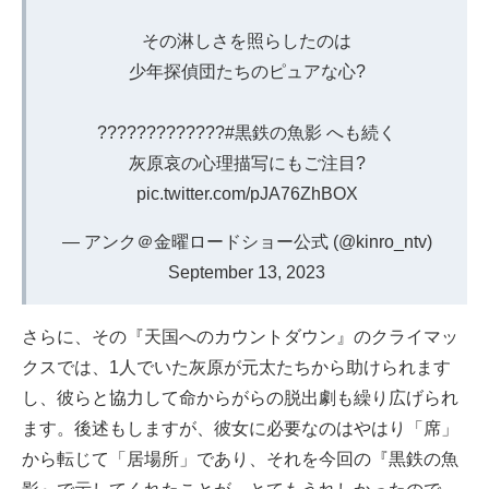
その淋しさを照らしたのは
少年探偵団たちのピュアな心?
?????????????
#黒鉄の魚影
へも続く
灰原哀の心理描写にもご注目?
pic.twitter.com/pJA76ZhBOX
— アンク＠金曜ロードショー公式 (@kinro_ntv)
September 13, 2023
さらに、その『天国へのカウントダウン』のクライマッ
クスでは、1人でいた灰原が元太たちから助けられます
し、彼らと協力して命からがらの脱出劇も繰り広げられ
ます。後述もしますが、彼女に必要なのはやはり「席」
から転じて「居場所」であり、それを今回の『黒鉄の魚