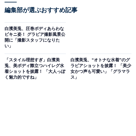
編集部が選ぶおすすめ記事
白濱美兎、圧巻ボディあらわな
ビキニ姿！ グラビア撮影風景公
開に「撮影スタッフになりた
い」
「スタイル理想すぎ」白濱美
白濱美兎、“オトナな水着”のグ
兎、美ボディ際立つハイレグ水
ラビアショットを披露！ 「美少
着ショットを披露！ 「大人っぽ
女かつ声も可愛い」「グラマラ
く魅力的ですね」
ス」