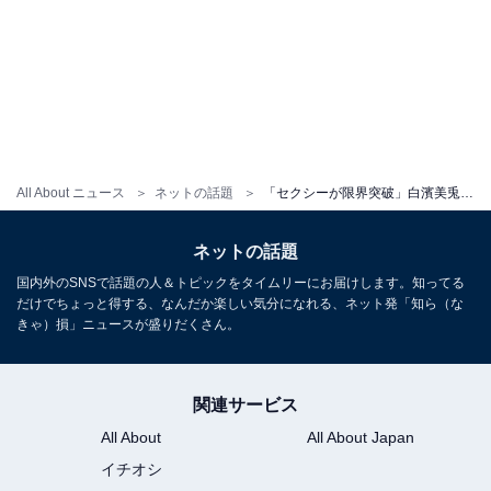
All About ニュース
ネットの話題
「セクシーが限界突破」白濱美兎、ビキニ姿で圧巻ボディあらわに！ 「花より綺麗な色気」「官能的な誘惑」
ネットの話題
国内外のSNSで話題の人＆トピックをタイムリーにお届けします。知ってる
だけでちょっと得する、なんだか楽しい気分になれる、ネット発「知ら（な
きゃ）損」ニュースが盛りだくさん。
関連サービス
All About
All About Japan
イチオシ