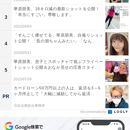
2026/01/27
華原朋美、18キロ減の最新ショットを公開！
「本当にすごい。尊敬します」
3
2022/04/04
「すんごく痩せてる」華原朋美、自撮りショッ
ト公開！ 「昔の朋ちゃんみたい」「なん...
4
2026/05/11
華原朋美、息子とスポッチャで遊ぶプライベー
トショット公開＆おなか見せの圧巻スタイ...
5
2025/07/28
カードローン50万円以上の人は、返済を3～6
ヶ月停止して『大幅に減額してから返済...
PR
渋谷法務総合事務所
Recommended by