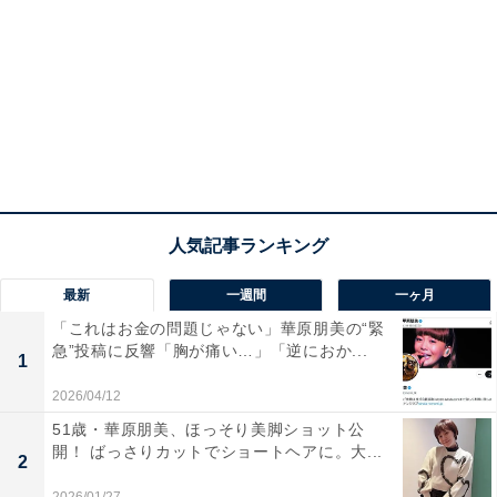
最新
一週間
一ヶ月
「これはお金の問題じゃない」華原朋美の“緊
急”投稿に反響「胸が痛い…」「逆におか...
1
2026/04/12
51歳・華原朋美、ほっそり美脚ショット公
開！ ばっさりカットでショートヘアに。大...
2