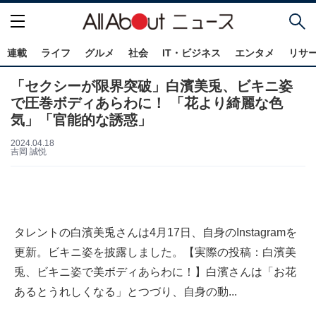
連載
ライフ
グルメ
社会
IT・ビジネス
エンタメ
リサ
「セクシーが限界突破」白濱美兎、ビキニ姿
で圧巻ボディあらわに！ 「花より綺麗な色
気」「官能的な誘惑」
2024.04.18
吉岡 誠悦
タレントの白濱美兎さんは4月17日、自身のInstagramを
更新。ビキニ姿を披露しました。【実際の投稿：白濱美
兎、ビキニ姿で美ボディあらわに！】白濱さんは「お花
あるとうれしくなる」とつづり、自身の動...