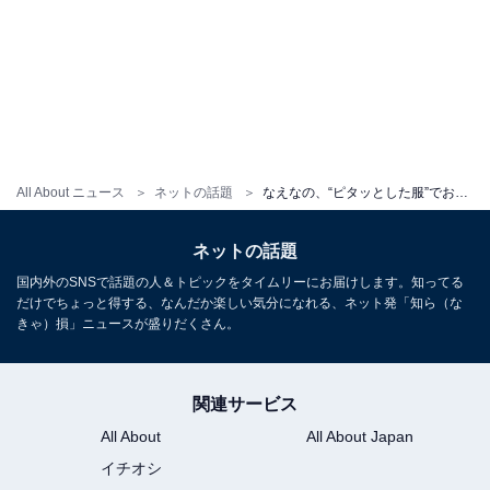
All About ニュース
ネットの話題
なえなの、“ピタッとした服”でおなかちらり！ 「韓国アイドル感あるのがまた良き」「写真の撮り方上手すぎな」
ネットの話題
国内外のSNSで話題の人＆トピックをタイムリーにお届けします。知ってる
だけでちょっと得する、なんだか楽しい気分になれる、ネット発「知ら（な
きゃ）損」ニュースが盛りだくさん。
関連サービス
All About
All About Japan
イチオシ