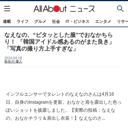
連載
ライフ
グルメ
社会
IT・ビジネス
エンタメ
リサ
なえなの、“ピタッとした服”でおなかちら
り！ 「韓国アイドル感あるのがまた良き」
「写真の撮り方上手すぎな」
2024.04.18
長谷川 優人
インフルエンサーでタレントのなえなのさんは4月16
日、自身のInstagramを更新。おなかと肩を露出した色っ
ぽいショットを披露しました。【実際の投稿：なえな
の、おなかチラリ＆肩出し衣装！】なえなのさ...