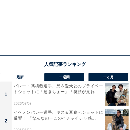
最新
一週間
一ヶ月
バレー・髙橋藍選手、兄＆愛犬とのプライベー
トショットに「超きちょー」「笑顔が見れ...
1
2026/03/08
イケメンバレー選手、キス＆耳食べショットに
反響！ 「なんなのーこのイチャイチャ感...
2