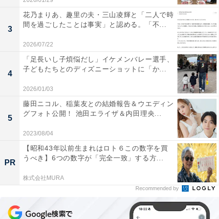
2026/01/29
花乃まりあ、趣里の夫・三山凌輝と「二人で時
間を過ごしたことは事実」と認める。「不...
3
2026/07/22
「足長いし子煩悩だし」イケメンバレー選手、
子どもたちとのディズニーショットに「か...
4
2026/01/03
藤田ニコル、稲葉友との結婚報告＆ウエディン
グフォト公開！ 池田エライザ＆内田理央...
5
2023/08/04
【昭和43年以前生まれはロト６この数字を買
うべき】6つの数字が「完全一致」する方...
PR
株式会社MURA
Recommended by