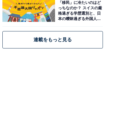
「移民」に冷たいのはど
っちなのか？ スイスの厳
格過ぎる学歴選別と、日
本の曖昧過ぎる外国人政
策
連載をもっと見る