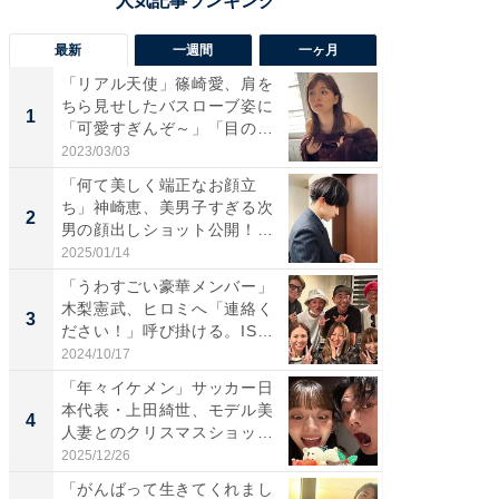
最新
一週間
一ヶ月
「リアル天使」篠崎愛、肩を
「さす
ちら見せしたバスローブ姿に
は」高
1
1
「可愛すぎんぞ～」「目の表
災地を
情...
「カ...
2023/03/03
2026/08/0
「何て美しく端正なお顔立
「女の
ち」神崎恵、美男子すぎる次
介、バ
2
2
男の顔出しショット公開！
らのプレ
「め...
愛...
2025/01/14
2026/08/0
「うわすごい豪華メンバー」
「脚が
木梨憲武、ヒロミへ「連絡く
横川尚
3
3
ださい！」呼び掛ける。IS
ムキな姿
S...
刃...
2024/10/17
2026/08/0
「年々イケメン」サッカー日
「え、
本代表・上田綺世、モデル美
芸人、2
4
4
人妻とのクリスマスショット
エットに
に...
2025/12/26
2026/08/0
「がんばって生きてくれまし
「脳がバ