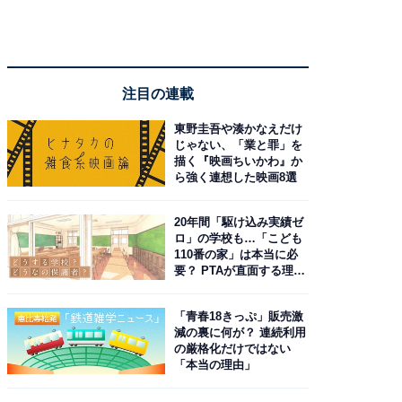
注目の連載
東野圭吾や湊かなえだけ
じゃない、「業と罪」を
描く『映画ちいかわ』か
ら強く連想した映画8選
20年間「駆け込み実績ゼ
ロ」の学校も…「こども
110番の家」は本当に必
要？ PTAが直面する理想
と現実
「青春18きっぷ」販売激
減の裏に何が？ 連続利用
の厳格化だけではない
「本当の理由」