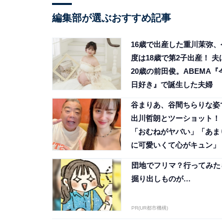
編集部が選ぶおすすめ記事
16歳で出産した重川茉弥、
度は18歳で第2子出産！ 夫
20歳の前田俊。ABEMA『
日好き』で誕生した夫婦
谷まりあ、谷間ちらりな姿
出川哲朗とツーショット！
「おむねがヤバい」「あま
に可愛いくて心がキュン」
団地でフリマ？行ってみた
掘り出しものが…
PR(UR都市機構)