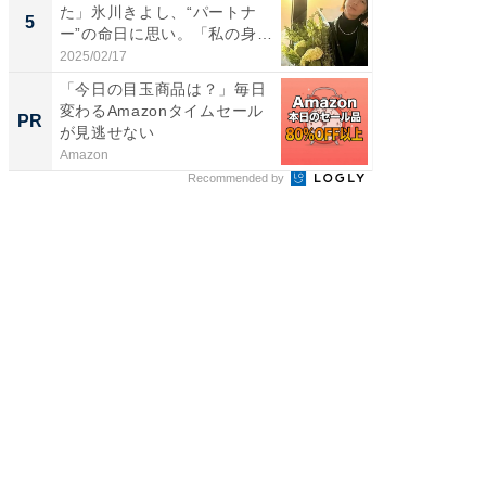
た」氷川きよし、“パートナ
装姿が話
5
5
ー”の命日に思い。「私の身
のお父さ
体...
2025/02/17
2026/08/0
「今日の目玉商品は？」毎日
モノが
変わるAmazonタイムセール
た里歩
PR
PR
が見逃せない
の」は
Amazon
UR都市機
Recommended by