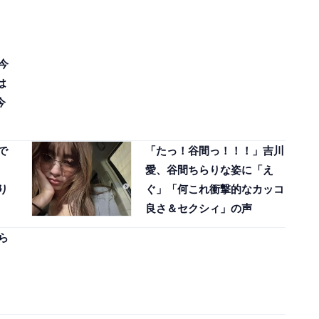
今
は
今
で
「たっ！谷間っ！！！」吉川
愛、谷間ちらりな姿に「え
り
ぐ」「何これ衝撃的なカッコ
良さ＆セクシィ」の声
ら