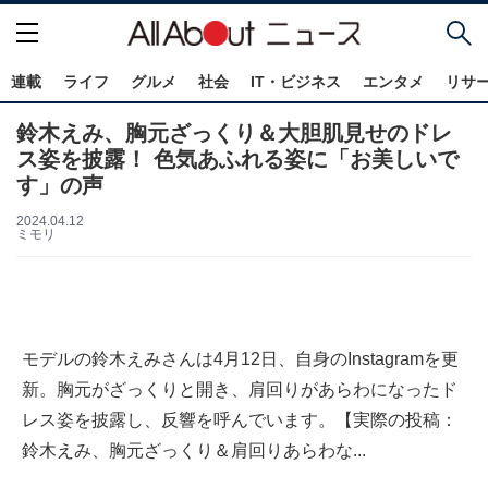
連載
ライフ
グルメ
社会
IT・ビジネス
エンタメ
リサ
鈴木えみ、胸元ざっくり＆大胆肌見せのドレ
ス姿を披露！ 色気あふれる姿に「お美しいで
す」の声
2024.04.12
ミモリ
モデルの鈴木えみさんは4月12日、自身のInstagramを更
新。胸元がざっくりと開き、肩回りがあらわになったド
レス姿を披露し、反響を呼んでいます。【実際の投稿：
鈴木えみ、胸元ざっくり＆肩回りあらわな...