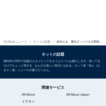
All About ニュース
ネットの話題
鈴木えみ、胸元ざっくり＆大胆肌見せのドレス姿を披露！ 色気あふれる姿に「お美しいです」の声
ネットの話題
国内外のSNSで話題の人＆トピックをタイムリーにお届けします。知ってる
だけでちょっと得する、なんだか楽しい気分になれる、ネット発「知ら（な
きゃ）損」ニュースが盛りだくさん。
関連サービス
All About
All About Japan
イチオシ