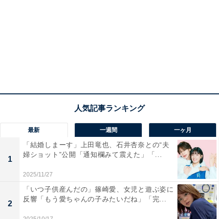
最新
一週間
一ヶ月
「結婚しまーす」上田竜也、石井杏奈との“夫
婦ショット”公開「通知欄みて震えた」「...
1
2025/11/27
「いつ子供産んだの」篠崎愛、女児と遊ぶ姿に
反響「もう愛ちゃんの子みたいだね」「完...
2