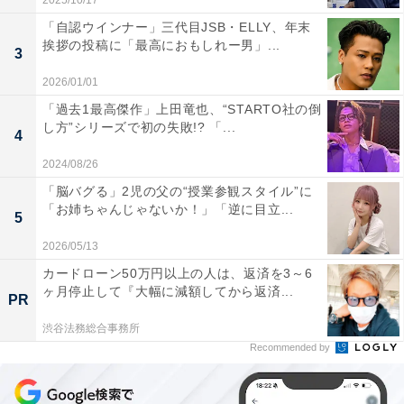
2025/10/17
「自認ウインナー」三代目JSB・ELLY、年末
挨拶の投稿に「最高におもしれー男」...
3
2026/01/01
「過去1最高傑作」上田竜也、“STARTO社の倒
し方”シリーズで初の失敗!? 「...
4
2024/08/26
「脳バグる」2児の父の“授業参観スタイル”に
「お姉ちゃんじゃないか！」「逆に目立...
5
2026/05/13
カードローン50万円以上の人は、返済を3～6
ヶ月停止して『大幅に減額してから返済...
PR
渋谷法務総合事務所
Recommended by