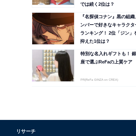
では続く2位は？
『名探偵コナン』黒の組織
ンバーで好きなキャラクタ
ランキング！ 2位「ジン」
抑えた1位は？
特別な名入れギフトも！ 
座で選ぶReFaの上質ケア
PR(ReFa GINZA on CREA)
リサーチ