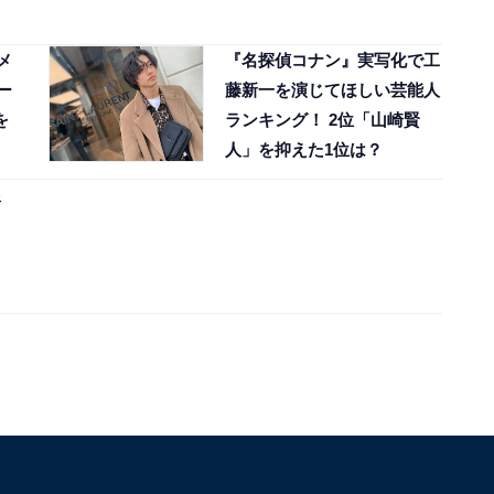
メ
『名探偵コナン』実写化で工
ー
藤新一を演じてほしい芸能人
を
ランキング！ 2位「山崎賢
人」を抑えた1位は？
銀