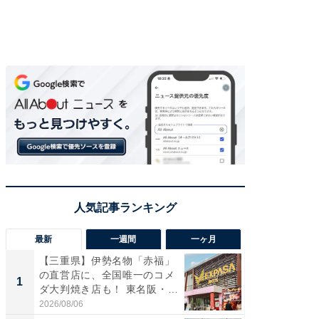
最新
一週間
一ヶ月
【三重県】伊勢名物「赤福」
【兵庫
の直営店に、全国唯一のコメ
ーメン
1
1
ダ大判焼き店も！ 東名阪・
再現した
伊...
道...
2026/08/06
2026/08/0