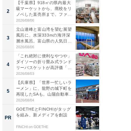
【千葉県】918㎡の県内最大
【三重
級マーケットから、廃校をリ
「鈴鹿天
2
2
ノベした直売所まで。ファ
は100
ー...
2026/08/06
2026/08/0
立山連峰と富山湾を望む展望
ステラ
風呂に、水深333mの海洋深
詰め放題
3
3
層水風呂。富山県の人気日
00円で「
帰...
2026/08/06
2026/08/0
「これ絶対に便利なやつや」
「ミニオ
ダイソーの折り畳み式ランド
ッグ！ 
4
4
リーバスケットが高評価「使
ど、夏限
わ...
2026/08/03
2026/08/0
【兵庫県】「世界一忙しいラ
【埼玉
ーメン」に、龍野の城下町を
「行田天
5
5
再現したSAも。山陽自動車
は和の
道...
が...
2026/08/04
2026/08/0
GOETHEとFINCHIがタッグ
これが
を組み、新メディアを創設
な間取
PR
PR
FINCHI on GOETHE
株式会社