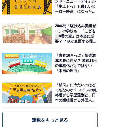
ンド・ニュー・デイ』が
「史上もっとも優しいヒ
ーロー映画」になった理
由。予習したい作品は？
20年間「駆け込み実績ゼ
ロ」の学校も…「こども
110番の家」は本当に必
要？ PTAが直面する理想
と現実
「青春18きっぷ」販売激
減の裏に何が？ 連続利用
の厳格化だけではない
「本当の理由」
「移民」に冷たいのはど
っちなのか？ スイスの厳
格過ぎる学歴選別と、日
本の曖昧過ぎる外国人政
策
連載をもっと見る