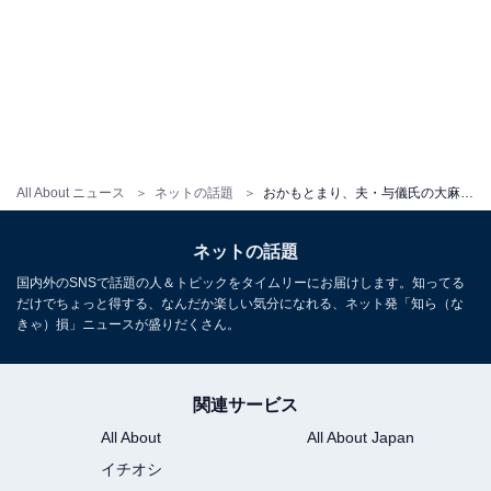
All About ニュース
ネットの話題
おかもとまり、夫・与儀氏の大麻報道を強く否定「吸ったことがありません」「Flashさんの見出しのせい」
ネットの話題
国内外のSNSで話題の人＆トピックをタイムリーにお届けします。知ってる
だけでちょっと得する、なんだか楽しい気分になれる、ネット発「知ら（な
きゃ）損」ニュースが盛りだくさん。
関連サービス
All About
All About Japan
イチオシ