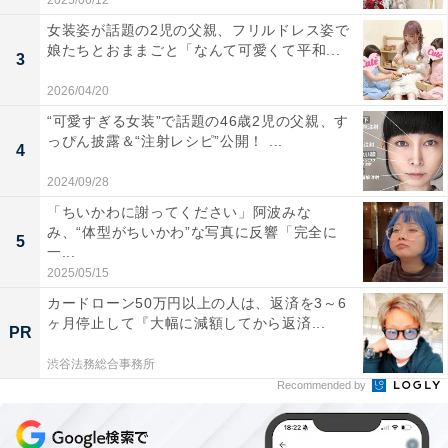
2025/06/12
女装姿が話題の2児の父親、フリルドレス姿で
娘たちとおままごと「なんて可愛くて平和...
3
2026/04/20
“可愛すぎる女装”で話題の46歳2児の父親、す
っぴん披露＆“注射レシピ”公開！ ...
4
2024/09/28
「ちいかわに謝ってください」阿波みな
み、“体型がちいかわ”な写真に反響「完全に
5
一...
2025/05/15
カードローン50万円以上の人は、返済を3～6
ヶ月停止して『大幅に減額してから返済...
PR
渋谷法務総合事務所
Recommended by