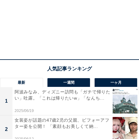
最新
一週間
一ヶ月
阿波みなみ、ディズニー訪問も「ガチで帰りた
い」吐露。「これは帰りたいw」「なんち...
1
2025/06/19
女装姿が話題の47歳2児の父親、ビフォーアフ
ター姿を公開！ 「素顔もお美しくて納...
2