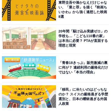
東野圭吾や湊かなえだけじゃな
い、「業と罪」を描く『映画ち
いかわ』から強く連想した映画
8選
20年間「駆け込み実績ゼロ」の
学校も…「こども110番の家」
は本当に必要？ PTAが直面する
理想と現実
「青春18きっぷ」販売激減の裏
に何が？ 連続利用の厳格化だけ
ではない「本当の理由」
「移民」に冷たいのはどっちな
のか？ スイスの厳格過ぎる学歴
選別と、日本の曖昧過ぎる外国
人政策