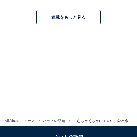
連載をもっと見る
All About ニュース
ネットの話題
「むちゃくちゃにエロい」鈴木奈々、谷間ちらりな温泉ショット！ 「谷間あるある」「セクシーですね」