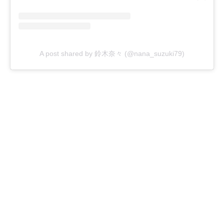
A post shared by 鈴木奈々 (@nana_suzuki79)