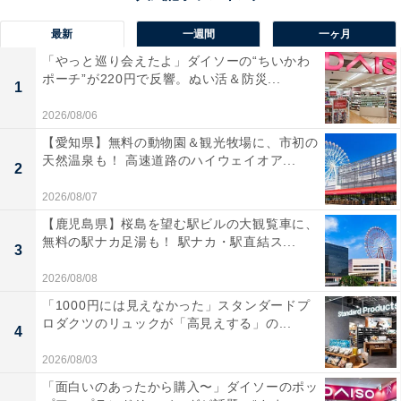
最新
一週間
一ヶ月
「やっと巡り会えたよ」ダイソーの“ちいかわ
ポーチ”が220円で反響。ぬい活＆防災...
1
2026/08/06
【愛知県】無料の動物園＆観光牧場に、市初の
天然温泉も！ 高速道路のハイウェイオア...
2
2026/08/07
【鹿児島県】桜島を望む駅ビルの大観覧車に、
無料の駅ナカ足湯も！ 駅ナカ・駅直結ス...
3
2026/08/08
「1000円には見えなかった」スタンダードプ
ロダクツのリュックが「高見えする」の...
4
2026/08/03
「面白いのあったから購入〜」ダイソーのポッ