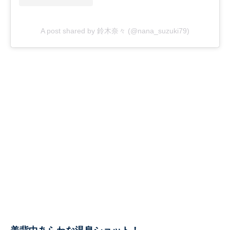
A post shared by 鈴木奈々 (@nana_suzuki79)