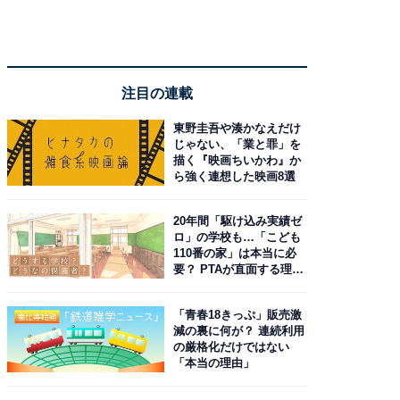
注目の連載
東野圭吾や湊かなえだけ
じゃない、「業と罪」を
描く『映画ちいかわ』か
ら強く連想した映画8選
20年間「駆け込み実績ゼ
ロ」の学校も…「こども
110番の家」は本当に必
要？ PTAが直面する理想
と現実
「青春18きっぷ」販売激
減の裏に何が？ 連続利用
の厳格化だけではない
「本当の理由」