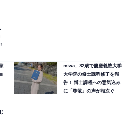
ん
ョ
！
家
miwa、32歳で慶應義塾大学
ョ
大学院の修士課程修了を報
告！ 博士課程への意気込み
」
に「尊敬」の声が相次ぐ
じ