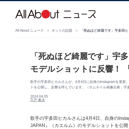
All About ニュース
ネットの話題
「死ぬほど綺麗です」宇多田ヒ
「死ぬほど綺麗です」宇多
モデルショットに反響！ 
歌手の宇多田ヒカルさんが、4月4日に自身のInstagramを更新
トを公開し、反響を呼んでいます。（サムネイル画像出典：宇多田ヒ
2024.04.05
宍戸 奏太
歌手の宇多田ヒカルさんは4月4日、自身のInsta
JAPAN』（‎カエルム）のモデルショットを公