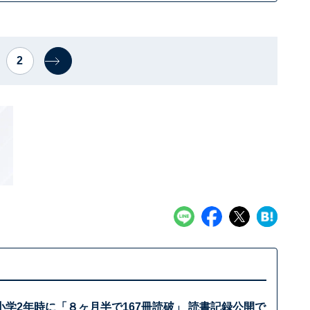
2
学2年時に「８ヶ月半で167冊読破」 読書記録公開で