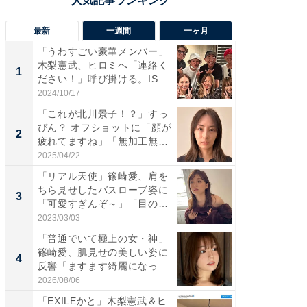
最新
一週間
一ヶ月
「うわすごい豪華メンバー」
「さす
木梨憲武、ヒロミへ「連絡く
は」高
1
1
ださい！」呼び掛ける。IS
災地を
S...
「カ...
2024/10/17
2026/08/0
「これが北川景子！？」すっ
「女の
ぴん？ オフショットに「顔が
介、バ
2
2
疲れてますね」「無加工無
らのプレ
表...
愛...
2025/04/22
2026/08/0
「リアル天使」篠崎愛、肩を
「脚が
ちら見せしたバスローブ姿に
横川尚
3
3
「可愛すぎんぞ～」「目の表
ムキな姿
情...
刃...
2023/03/03
2026/08/0
「普通でいて極上の女・神」
「え、
篠崎愛、肌見せの美しい姿に
芸人、2
4
4
反響「ますます綺麗になって
エットに
い...
2026/08/06
2026/08/0
「EXILEかと」木梨憲武＆ヒ
「脳がバ