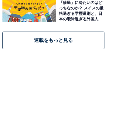
「移民」に冷たいのはど
っちなのか？ スイスの厳
格過ぎる学歴選別と、日
本の曖昧過ぎる外国人政
策
連載をもっと見る