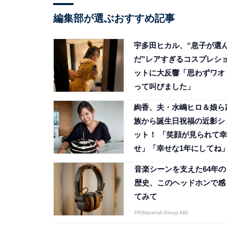
編集部が選ぶおすすめ記事
宇多田ヒカル、“息子が選
だ”レアすぎるコスプレシ
ットに大反響「思わずワオ
って叫びました」
絢香、夫・水嶋ヒロ＆娘ら
族から誕生日祝福の近影シ
ット！ 「笑顔が見られて幸
せ」「幸せな1年にしてね
音楽シーンを支えた64年の
歴史、このヘッドホンで感
てみて
PR(Marshall Group AB)