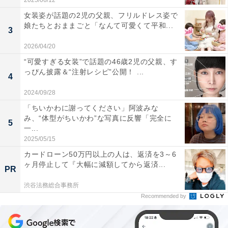
2025/06/12
女装姿が話題の2児の父親、フリルドレス姿で
娘たちとおままごと「なんて可愛くて平和...
3
2026/04/20
“可愛すぎる女装”で話題の46歳2児の父親、す
っぴん披露＆“注射レシピ”公開！ ...
4
2024/09/28
「ちいかわに謝ってください」阿波みな
み、“体型がちいかわ”な写真に反響「完全に
5
一...
2025/05/15
カードローン50万円以上の人は、返済を3～6
ヶ月停止して『大幅に減額してから返済...
PR
渋谷法務総合事務所
Recommended by