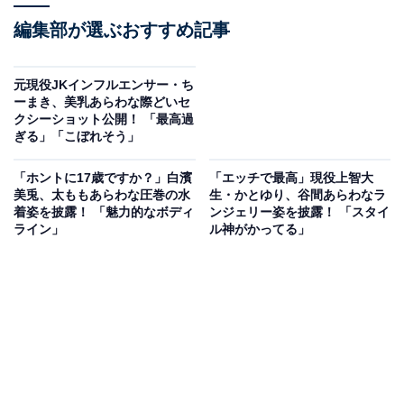
編集部が選ぶおすすめ記事
元現役JKインフルエンサー・ち
ーまき、美乳あらわな際どいセ
クシーショット公開！ 「最高過
ぎる」「こぼれそう」
「ホントに17歳ですか？」白濱
「エッチで最高」現役上智大
美兎、太ももあらわな圧巻の水
生・かとゆり、谷間あらわなラ
着姿を披露！ 「魅力的なボディ
ンジェリー姿を披露！ 「スタイ
ライン」
ル神がかってる」