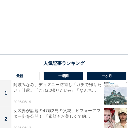
最新
一週間
一ヶ月
阿波みなみ、ディズニー訪問も「ガチで帰りた
い」吐露。「これは帰りたいw」「なんち...
1
2025/06/19
女装姿が話題の47歳2児の父親、ビフォーアフ
ター姿を公開！ 「素顔もお美しくて納...
2