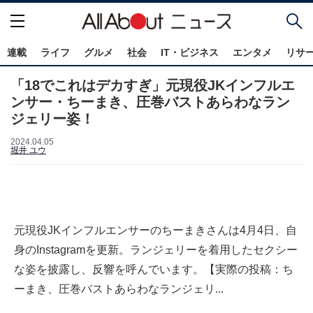
連載
ライフ
グルメ
社会
IT・ビジネス
エンタメ
リサ
「18でこれはデカすぎ」元現役JKインフルエ
ンサー・ちーまき、圧巻バストあらわなラン
ジェリー姿！
2024.04.05
堀井 ユウ
元現役JKインフルエンサーのちーまきさんは4月4日、自
身のInstagramを更新。ランジェリーを着用したセクシー
な姿を披露し、反響を呼んでいます。【実際の投稿：ち
ーまき、圧巻バストあらわなランジェリ...