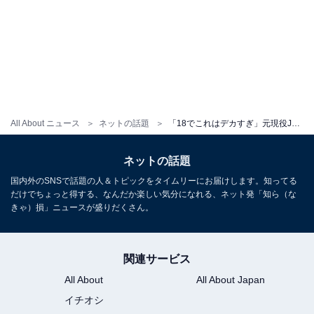
All About ニュース
ネットの話題
「18でこれはデカすぎ」元現役JKインフルエンサー・ちーまき、圧巻バストあらわなランジェリー姿！
ネットの話題
国内外のSNSで話題の人＆トピックをタイムリーにお届けします。知ってる
だけでちょっと得する、なんだか楽しい気分になれる、ネット発「知ら（な
きゃ）損」ニュースが盛りだくさん。
関連サービス
All About
All About Japan
イチオシ