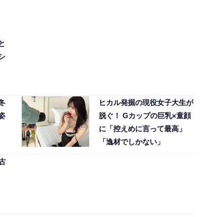
と
シ
冬
ヒカル発掘の現役女子大生が
姿
脱ぐ！ Gカップの巨乳×童顔
に「控えめに言って最高」
「逸材でしかない」
古