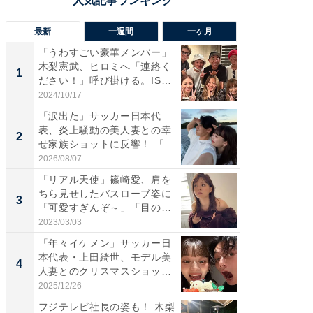
最新
一週間
一ヶ月
「うわすごい豪華メンバー」
「さす
木梨憲武、ヒロミへ「連絡く
は」高
1
1
ださい！」呼び掛ける。IS
災地を
S...
「カ...
2024/10/17
2026/08/0
「涙出た」サッカー日本代
「女の
表、炎上騒動の美人妻との幸
介、バ
2
2
せ家族ショットに反響！ 「最
らのプレ
高...
愛...
2026/08/07
2026/08/0
「リアル天使」篠崎愛、肩を
「脚が
ちら見せしたバスローブ姿に
横川尚
3
3
「可愛すぎんぞ～」「目の表
ムキな姿
情...
刃...
2023/03/03
2026/08/0
「年々イケメン」サッカー日
「え、
本代表・上田綺世、モデル美
芸人、2
4
4
人妻とのクリスマスショット
エットに
に...
2025/12/26
2026/08/0
フジテレビ社長の姿も！ 木梨
「脳がバ