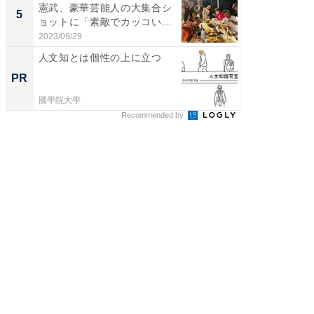
憲武、豪華芸能人の大集合シ
装姿が話
5
5
ョットに「素敵でカッコい
のお父さ
い...
2023/09/29
2026/08/0
人文知とは個性の上に立つ
手厚い“
の「人
PR
PR
國學院大學
國學院大
Recommended by