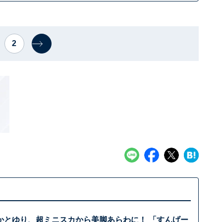
2
かとゆり、超ミニスカから美脚あらわに！ 「すんげー