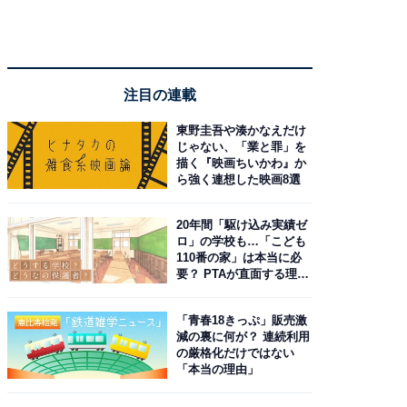
注目の連載
東野圭吾や湊かなえだけ
じゃない、「業と罪」を
描く『映画ちいかわ』か
ら強く連想した映画8選
20年間「駆け込み実績ゼ
ロ」の学校も…「こども
110番の家」は本当に必
要？ PTAが直面する理想
と現実
「青春18きっぷ」販売激
減の裏に何が？ 連続利用
の厳格化だけではない
「本当の理由」