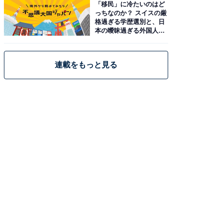
「移民」に冷たいのはど
っちなのか？ スイスの厳
格過ぎる学歴選別と、日
本の曖昧過ぎる外国人政
策
連載をもっと見る