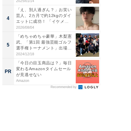
「め...
刃...
2025/01/14
2026/08/0
「え、別人過ぎん？」お笑い
「え、
芸人、2カ月で約12kgのダイ
芸人、2
4
4
エットに成功！ 「イケメ...
エットに
2026/08/04
2026/08/0
「めちゃめちゃ豪華」木梨憲
「脳がバ
武、「第1回 最強芸能ゴルフ
装姿が話
5
5
選手権トーナメント」出場
のお父さ
メ...
2024/12/18
2026/08/0
「今日の目玉商品は？」毎日
【西野
変わるAmazonタイムセール
を追求
PR
PR
が見逃せない
は
Amazon
FINCHI o
Recommended by