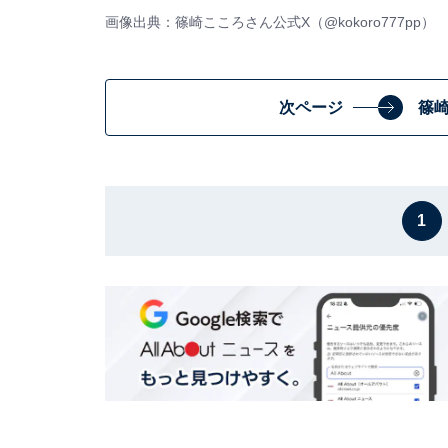
画像出典：篠崎こころさん公式X（
@kokoro777pp
）
次ページ
篠
1