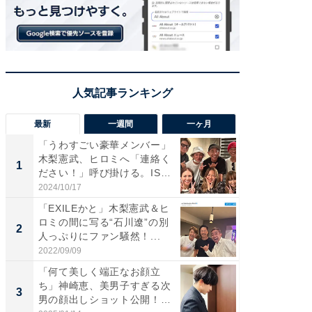
最新
一週間
一ヶ月
「うわすごい豪華メンバー」
「さす
木梨憲武、ヒロミへ「連絡く
は」高
1
1
ださい！」呼び掛ける。IS
災地を
S...
「カ...
2024/10/17
2026/08/0
「EXILEかと」木梨憲武＆ヒ
「女の
ロミの間に写る“石川遼”の別
介、バ
2
2
人っぷりにファン騒然！...
らのプレ
愛...
2022/09/09
2026/08/0
「何て美しく端正なお顔立
「脚が
ち」神崎恵、美男子すぎる次
横川尚
3
3
男の顔出しショット公開！
ムキな姿