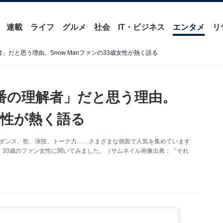
連載
ライフ
グルメ
社会
IT・ビジネス
エンタメ
リ
」だと思う理由。Snow Manファンの33歳女性が熱く語る
番の理解者」だと思う理由。
歳女性が熱く語る
n。ダンス、歌、演技、トーク力……さまざまな側面で人気を集めています
33歳のファン女性に聞いてみました。（サムネイル画像出典：『それ