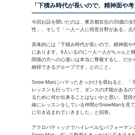
「下積み時代が長いので、精神面や考
今回お話を聞いたのは、東京都在住の33歳の
性」、そして「一人一人に得意分野がある」点
具体的には「下積み時代が長いので、精神面や
にあります。9人いるのに一人一人がちゃんと
関係の方への心遣いは本当に尊敬するし、だか
納得できるグループです」とのこと。
Snow Manにハマったきっかけを尋ねると
レッスンも行っていて、ダンスの才能があるの
るために何か出来ることはないかと思い、普段か
緒にレッスンをしている仲間がSnowManを見
に引き込まれていきました」と回答。
アクロバティックでハイレベルなパフォーマン
Snow Man。ダンス動画をきっかけに引き込