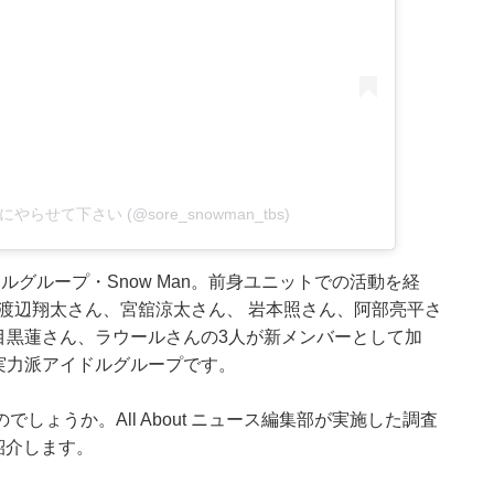
Manにやらせて下さい (@sore_snowman_tbs)
アイドルグループ・Snow Man。前身ユニットでの活動を経
、渡辺翔太さん、宮舘涼太さん、 岩本照さん、阿部亮平さ
、目黒蓮さん、ラウールさんの3人が新メンバーとして加
た実力派アイドルグループです。
ょうか。All About ニュース編集部が実施した調査
紹介します。