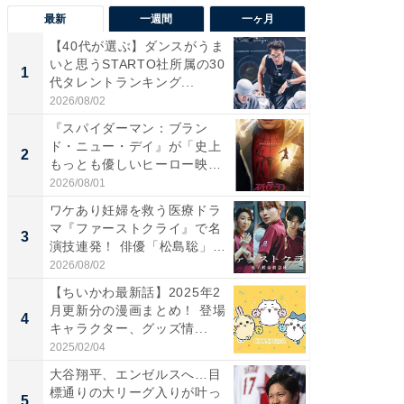
最新
一週間
一ヶ月
【40代が選ぶ】ダンスがうま
【40代
いと思うSTARTO社所属の30
いと思う
1
1
代タレントランキング...
代タレン
2026/08/02
2026/08/0
『スパイダーマン：ブラン
『スパ
ド・ニュー・デイ』が「史上
ド・ニ
2
2
もっとも優しいヒーロー映
もっと
画」に...
画」に..
2026/08/01
2026/08/0
ワケあり妊婦を救う医療ドラ
ワケあ
マ『ファーストクライ』で名
マ『フ
3
3
演技連発！ 俳優「松島聡」
演技連発
の...
の...
2026/08/02
2026/08/0
【ちいかわ最新話】2025年2
「FRUI
月更新分の漫画まとめ！ 登場
うまい
4
4
キャラクター、グッズ情...
ング！ 2
2025/02/04
2026/08/0
大谷翔平、エンゼルスへ…目
ロボッ
標通りの大リーグ入りが叶っ
は水に
5
PR