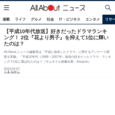
連載
ライフ
グルメ
社会
IT・ビジネス
エンタメ
リサ
【平成10年代放送】好きだったドラマランキ
ング！ 2位『花より男子』を抑えて1位に輝い
たのは？
All About ニュース編集部は「平成に放送したドラマ」に関するアンケート調
査を実施。「平成10年代（1998～2007年）放送の好きだったドラマ」ランキ
ングで1位に選ばれたのは？（サムネイル画像出典：Amazon）
2024.04.07
くま なかこ