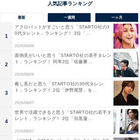
1位にランクインしたのは、反町隆史さんが主演を務め
最新
一週間
一ヶ月
たドラマシリーズ『GTO』（フジテレビ系）です。
アクロバットがすごいと思う「STARTO社の3
0代タレント」ランキング！ 2位「...
1
反町さん演じる破天荒教師・鬼塚英吉が、学校問題や生
2026/08/08
徒たちと全力でぶつかり合う青春学園ドラマ。全話平均
面倒見がいいと思う「STARTO社の若手タレン
視聴率28.5％という高視聴率を叩き出した人気作品で
ト」ランキング！ 同率2位「佐藤勝...
2
す。
2026/08/08
癒し系だと思う「STARTO社の30代タレン
2024年4月1日には約26年の時を経て『GTOリバイバ
ト」ランキング！ 2位「伊野尾慧」を...
3
ル』（カンテレ・フジテレビ系）が放送。妻である松嶋
菜々子さんも登場し、待望の夫婦共演がSNSを中心に大
2026/08/07
きな反響を集めました。
世界で活躍できると思う「STARTO社の若手タ
レント」ランキング！ 2位「目黒蓮...
4
回答コメントでは「熱い先生が生徒の心をつかんでいく
2026/08/07
のが、感動したからです」（30代女性／和歌山県）、