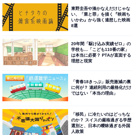
東野圭吾や湊かなえだけじゃな
い、「業と罪」を描く『映画ち
いかわ』から強く連想した映画
8選
20年間「駆け込み実績ゼロ」の
学校も…「こども110番の家」
は本当に必要？ PTAが直面する
理想と現実
「青春18きっぷ」販売激減の裏
に何が？ 連続利用の厳格化だけ
ではない「本当の理由」
こちらもおすすめ
「移民」に冷たいのはどっちな
【平成20年以降放送】好きだったドラマランキ
のか？ スイスの厳格過ぎる学歴
ング！ 2位『コード・ブルー』を2票差で抑えた
選別と、日本の曖昧過ぎる外国
1位は？
人政策