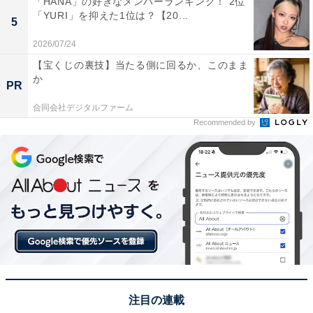
「HANA」の好きなメンバーランキング！ 2位
「鬼塚先生の破天荒ぶりさが面白かったから」（40代男
「YURI」を抑えた1位は？【20...
5
性／愛知県）、「学園ドラマの中でこんなに生徒を大事
2026/07/24
に考えてくれる先生がいてくれたらなとずっと観てまし
【宝くじの裏技】当たる側に回るか、このまま
た」（30代男性／奈良県）などの声が集まりました。
か
PR
合同会社デジタルファーム
※回答コメントは原文ママです
Recommended by
この記事の筆者：くま なかこ プロフィール
編集プロダクション出身のフリーランスエディター。編
集・執筆・校閲・SNS運用担当として月間120本以上の
コンテンツ制作に携わっています。得意なジャンルはラ
イフスタイル・金融・育児・エンタメ関連。
19位までの全ランキング結果を見
次ページ
る
注目の連載