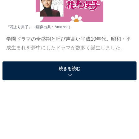
『花より男子』（画像出典：
Amazon
）
学園ドラマの全盛期と呼び声高い平成10年代。昭和・平
成生まれを夢中にしたドラマが数多く誕生しました。
All About ニュース編集部は3月22～28日の期間、全国10
続きを読む
～70代の男女350人を対象に「平成に放送したドラマ」
に関するアンケート調査を実施しました。今回はその中
から「平成10年代（1998～2007年）放送の好きだった
ドラマ」ランキングを紹介します！
＞19位までの全ランキング結果
2位：花より男子（平成17年／2005年）