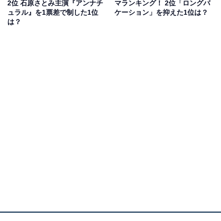
2位 石原さとみ主演『アンナチ
マランキング！ 2位「ロングバ
た時代だと思う」（30代女性／大阪府）、「原作のイメ
ュラル』を1票差で制した1位
ケーション」を抑えた1位は？
ージを壊すことなく実写も素晴らしかった」（30代女性
は？
／埼玉県）といったコメントが寄せられています。
1位：GTO（平成10年／1998年）