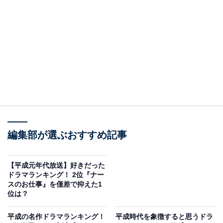
2位にランクインしたのは、井上真央さんが主演を務め
たドラマシリーズ『花より男子』（TBS系）です。
名門高校に通う貧乏少女・牧野つくし役を井上さんが好
演。御曹司4人組のF4を演じた松本潤さんや小栗旬さん
らもハマり役で、2008年に公開された劇場版も興行収入
77億円を超える大ヒットを記録しました。
2018年には『花より男子』の新シリーズとなる『花のち
編集部が選ぶおすすめ記事
晴れ〜花男 Next Season〜』（TBS系）も放送。松本さ
んや小栗さんがゲスト出演したことでも反響を呼びまし
【平成元年代放送】好きだった
ドラマランキング！ 2位『ナー
た。
スのお仕事』を僅差で抑えた1
位は？
回答者からは「学園、青春ものが好きでよく見ていたか
平成の名作ドラマランキング！
平成時代を象徴すると思うドラ
ら」（20代女性／福島県）、「学園ドラマが一番流行っ