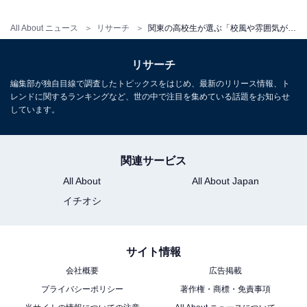
All About ニュース
リサーチ
関東の高校生が選ぶ「校風や雰囲気が良い大学」ランキング！ 2位「青山学院大学」、1位は？
リサーチ
編集部が独自目線で調査したトピックスをはじめ、最新のリリース情報、ト
レンドに関するランキングなど、世の中で注目を集めている話題をお知らせ
しています。
関連サービス
All About
All About Japan
イチオシ
サイト情報
会社概要
広告掲載
プライバシーポリシー
著作権・商標・免責事項