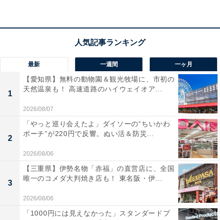
最新
一週間
一ヶ月
【愛知県】無料の動物園＆観光牧場に、市初の
天然温泉も！ 高速道路のハイウェイオア...
1
2026/08/07
「やっと巡り会えたよ」ダイソーの“ちいかわ
ポーチ”が220円で反響。ぬい活＆防災...
2
2026/08/06
【三重県】伊勢名物「赤福」の直営店に、全国
唯一のコメダ大判焼き店も！ 東名阪・伊...
3
2026/08/06
「1000円には見えなかった」スタンダードプ