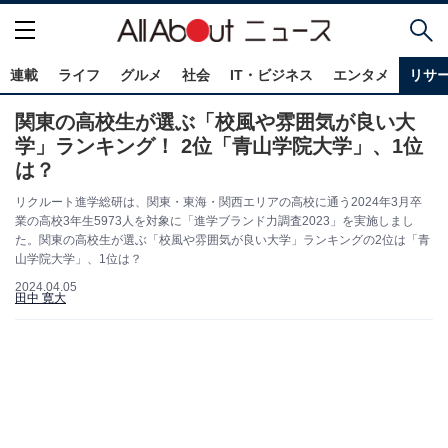
連載
ライフ
グルメ
社会
IT・ビジネス
エンタメ
リサ
関東の高校生が選ぶ「校風や雰囲気が良い大
学」ランキング！ 2位「青山学院大学」、1位
は？
リクルート進学総研は、関東・東海・関西エリアの高校に通う2024年3月卒
業の高校3年生5973人を対象に「進学ブランド力調査2023」を実施しまし
た。関東の高校生が選ぶ「校風や雰囲気が良い大学」ランキングの2位は「青
山学院大学」、1位は？
2024.04.05
田中 寛大