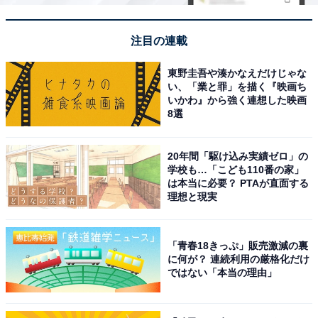
注目の連載
東野圭吾や湊かなえだけじゃな
い、「業と罪」を描く『映画ち
いかわ』から強く連想した映画
8選
20年間「駆け込み実績ゼロ」の
学校も…「こども110番の家」
は本当に必要？ PTAが直面する
理想と現実
「青春18きっぷ」販売激減の裏
に何が？ 連続利用の厳格化だけ
ではない「本当の理由」