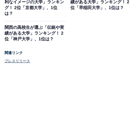
利なイメージの大学」ランキン
績がある大学」ランキング！ 2
グ！ 2位「京都大学」、1位
位「早稲田大学」、1位は？
は？
関西の高校生が選ぶ「伝統や実
績がある大学」ランキング！ 2
位「神戸大学」、1位は？
関連リンク
1位：早稲田大学
プレスリリース
1位は「早稲田大学」でした。早稲田大学は、「学問の
独立」「学問の活用」「模範国民の造就」を教旨とし、
自由闊達（かったつ）な校風で知られています。
多様な学生が集まり、活気あふれるキャンパスも魅力で
す。サークル活動やイベントが盛んに行われ、友人や先
輩後輩との交流を通じて充実した学生生活を送れるでし
ょう。また、留学生も多く受け入れており、国際色豊か