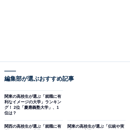
2位は「青山学院大学」でした。青山学院大学は、東京
都渋谷区に拠点を置くキリスト教信仰に基づいた私立大
学です。
青山キャンパスは、表参道に近い都心にありながら落ち
着いた雰囲気を醸し出しています。また、国際交流にも
力を入れており、世界各国から留学生を受け入れていま
す。サークル活動やボランティア活動が盛んに行われて
いるのも特徴です。
編集部が選ぶおすすめ記事
関東の高校生が選ぶ「就職に有
利なイメージの大学」ランキン
グ！ 2位「慶應義塾大学」、1
位は？
関西の高校生が選ぶ「就職に有
関東の高校生が選ぶ「伝統や実