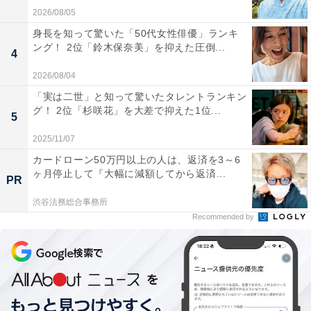
2026/08/05
こちらもおすすめ
身長を知って驚いた「50代女性俳優」ランキ
ング！ 2位「鈴木保奈美」を抑えた圧倒...
関西の高校生が選ぶ「校風や雰囲気が良い大
4
学」ランキング！ 2位「近畿大学」、1位は？
2026/08/04
「実は二世」と知って驚いたタレントランキン
グ！ 2位「杉咲花」を大差で抑えた1位...
5
2025/11/07
カードローン50万円以上の人は、返済を3～6
ヶ月停止して『大幅に減額してから返済...
PR
1
2
渋谷法務総合事務所
Recommended by