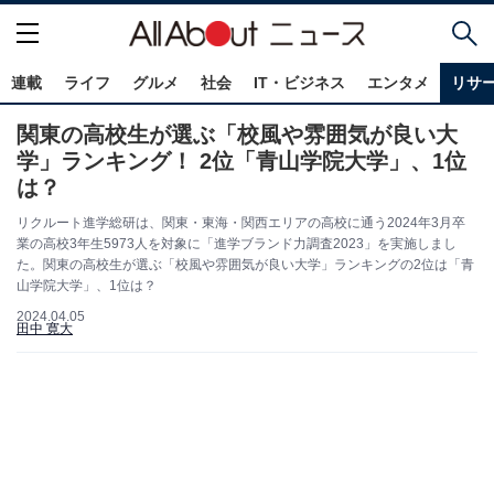
連載
ライフ
グルメ
社会
IT・ビジネス
エンタメ
リサ
関東の高校生が選ぶ「校風や雰囲気が良い大
学」ランキング！ 2位「青山学院大学」、1位
は？
リクルート進学総研は、関東・東海・関西エリアの高校に通う2024年3月卒
業の高校3年生5973人を対象に「進学ブランド力調査2023」を実施しまし
た。関東の高校生が選ぶ「校風や雰囲気が良い大学」ランキングの2位は「青
山学院大学」、1位は？
2024.04.05
田中 寛大