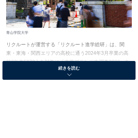
青山学院大学
リクルートが運営する「リクルート進学総研」は、関
東・東海・関西エリアの高校に通う2024年3月卒業の高
校3年生5973人を対象に「進学ブランド力調査2023」を
続きを読む
実施しました。
本記事では、関東の高校生3173人が選ぶ「校風や雰囲気
が良い大学」のランキングを紹介します。
＞10位までのランキング結果を見る
2位：青山学院大学