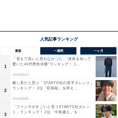
な環境の中で学べます。
10位までの全ランキング結果を見
次ページ
る
最新
一週間
一ヶ月
「背まで高いと思わなかった」“身長を知って
驚いた40代男性俳優”ランキング！ 1...
1
2026/06/13
癒し系だと思う「STARTO社の若手タレント」
ランキング！ 2位「松島聡」を抑え...
2
2026/08/05
「ファンサがすごいと思うSTARTO社タレン
ト」ランキング！ 2位「中島健人」を...
3