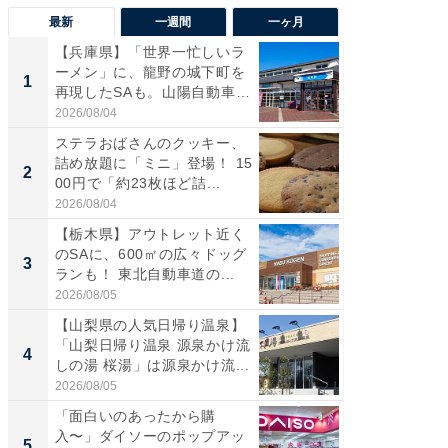
最新
一週間
一ヶ月
【兵庫県】「世界一忙しいラ
「気に
ーメン」に、龍野の城下町を
る〜」3
1
1
再現したSAも。山陽自動車
バー」
道...
好...
2026/08/04
2026/07/3
ステラおばさんのクッキー、
【三重
詰め放題に「ミニ」登場！ 15
「鈴鹿天
2
2
00円で「約23枚ほど詰...
は100
2026/08/04
2026/08/0
【栃木県】アウトレット近く
「ミニオ
のSAに、600㎡の広々ドッグ
ッグ！ 
3
3
ランも！ 東北自動車道の...
ど、夏限
2026/08/05
2026/08/0
【山梨県の人気日帰り温泉】
ステラ
「山梨日帰り温泉 源泉かけ流
詰め放題
4
4
しの湯 桜湯」は源泉かけ流...
00円で「
2026/08/05
2026/08/0
「面白いのあったから購
【埼玉
入〜」ダイソーのポップアッ
「行田天
5
5