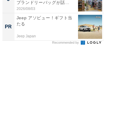
プランドリーバッグが話
は和の
題。“さま...
が...
2026/08/03
2026/08/0
Jeep アソビュー！ギフト当
【大人
たる
で快適
PR
PR
Jeep Japan
アイリス
Recommended by