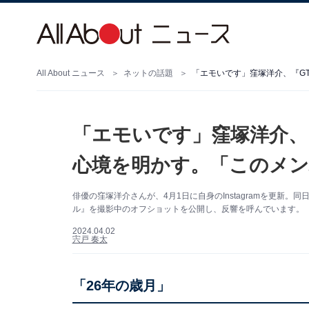
All About ニュース
ネットの話題
「エモいです」窪塚洋介、『G
「エモいです」窪塚洋介、
心境を明かす。「このメ
俳優の窪塚洋介さんが、4月1日に自身のInstagramを更新
ル』を撮影中のオフショットを公開し、反響を呼んでいます。（サ
2024.04.02
宍戸 奏太
「26年の歳月」