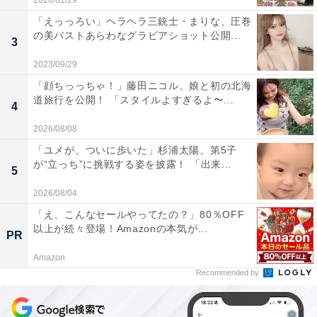
2026/01/29
「えっっろい」ヘラヘラ三銃士・まりな、圧巻
の美バストあらわなグラビアショット公開...
3
2023/09/29
「顔ちっっちゃ！」藤田ニコル、娘と初の北海
道旅行を公開！ 「スタイルよすぎるよ〜...
4
2026/08/08
「ユメが、ついに歩いた」杉浦太陽、第5子
が“立っち”に挑戦する姿を披露！ 「出来...
5
2026/08/04
「え、こんなセールやってたの？」80％OFF
以上が続々登場！Amazonの本気が...
PR
Amazon
Recommended by