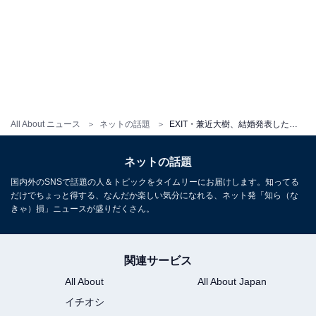
All About ニュース
ネットの話題
EXIT・兼近大樹、結婚発表した山田裕貴とのツーショットを公開！ 「距離感が仲良し」「かねちも結婚したくなった？」
ネットの話題
国内外のSNSで話題の人＆トピックをタイムリーにお届けします。知ってる
だけでちょっと得する、なんだか楽しい気分になれる、ネット発「知ら（な
きゃ）損」ニュースが盛りだくさん。
関連サービス
All About
All About Japan
イチオシ