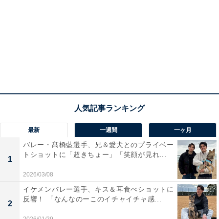
最新
一週間
一ヶ月
バレー・髙橋藍選手、兄＆愛犬とのプライベー
トショットに「超きちょー」「笑顔が見れ...
1
2026/03/08
イケメンバレー選手、キス＆耳食べショットに
反響！ 「なんなのーこのイチャイチャ感...
2