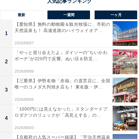
最新
一週間
一ヶ月
【愛知県】無料の動物園＆観光牧場に、市初の
天然温泉も！ 高速道路のハイウェイオア...
1
2026/08/07
「やっと巡り会えたよ」ダイソーの“ちいかわ
ポーチ”が220円で反響。ぬい活＆防災...
2
2026/08/06
【三重県】伊勢名物「赤福」の直営店に、全国
唯一のコメダ大判焼き店も！ 東名阪・伊...
3
2026/08/06
「1000円には見えなかった」スタンダードプ
ロダクツのリュックが「高見えする」の...
4
2026/08/03
【京都府の人気スーパー銭湯】「宇治天然温泉