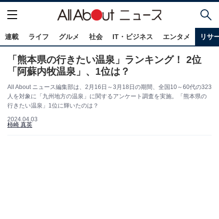
連載
ライフ
グルメ
社会
IT・ビジネス
エンタメ
リサ
「熊本県の行きたい温泉」ランキング！ 2位
「阿蘇内牧温泉」、1位は？
All About ニュース編集部は、2月16日～3月18日の期間、全国10～60代の323
人を対象に「九州地方の温泉」に関するアンケート調査を実施。「熊本県の
行きたい温泉」1位に輝いたのは？
2024.04.03
柿崎 真英