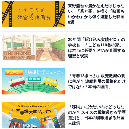
東野圭吾や湊かなえだけじゃな
い、「業と罪」を描く『映画ち
いかわ』から強く連想した映画
8選
20年間「駆け込み実績ゼロ」の
学校も…「こども110番の家」
は本当に必要？ PTAが直面する
理想と現実
「青春18きっぷ」販売激減の裏
に何が？ 連続利用の厳格化だけ
ではない「本当の理由」
「移民」に冷たいのはどっちな
のか？ スイスの厳格過ぎる学歴
選別と、日本の曖昧過ぎる外国
人政策