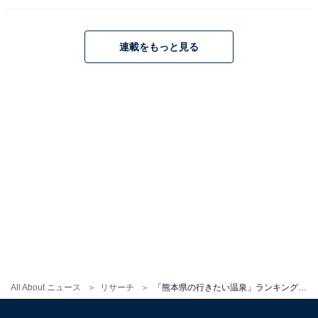
連載をもっと見る
All About ニュース
リサーチ
「熊本県の行きたい温泉」ランキング！ 2位「阿蘇内牧温泉」、1位は？