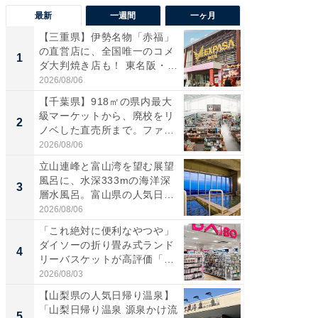
最新
一週間
一ヶ月
【三重県】伊勢名物「赤福」
【兵庫
の直営店に、全国唯一のコメ
ーメン
1
1
ダ大判焼き店も！ 東名阪・
再現した
伊...
道...
2026/08/06
2026/08/0
【千葉県】918㎡の県内最大
【三重
級マーケットから、廃校をリ
「鈴鹿天
2
2
ノベした直売所まで。ファ
は100
ー...
2026/08/06
2026/08/0
立山連峰と富山湾を望む展望
ステラ
風呂に、水深333mの海洋深
詰め放題
3
3
層水風呂。富山県の人気日
00円で「
帰...
2026/08/06
2026/08/0
「これ絶対に便利なやつや」
「ミニオ
ダイソーの折り畳み式ランド
ッグ！ 
4
4
リーバスケットが高評価「使
ど、夏限
わ...
2026/08/03
2026/08/0
【山梨県の人気日帰り温泉】
【埼玉
「山梨日帰り温泉 源泉かけ流
「行田天
5
5