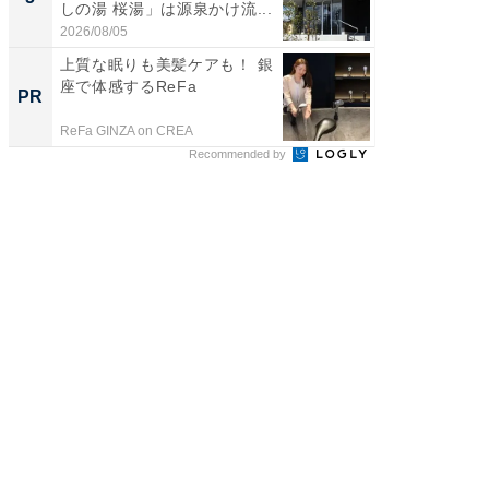
しの湯 桜湯」は源泉かけ流...
は和の
が...
2026/08/05
2026/08/0
上質な眠りも美髪ケアも！ 銀
上質な眠
座で体感するReFa
座で体感
PR
PR
ReFa GINZA on CREA
ReFa GIN
Recommended by