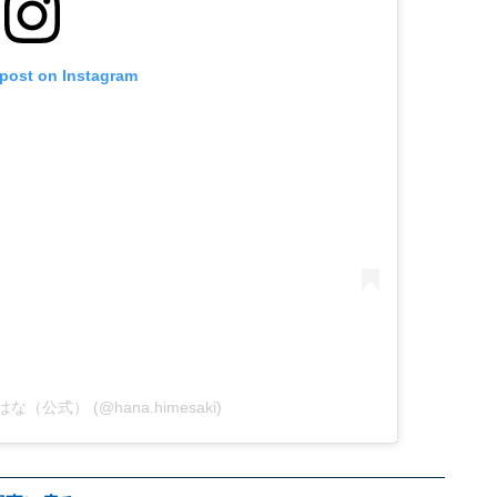
 post on Instagram
姫咲はな（公式） (@hana.himesaki)