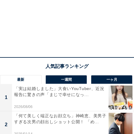
最新
一週間
一ヶ月
「実は結婚しました」大食いYouTuber、近況
報告に驚きの声「まじで幸せになっ...
1
2026/08/06
「何て美しく端正なお顔立ち」神崎恵、美男子
すぎる次男の顔出しショット公開！ 「め...
2