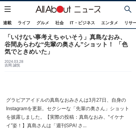
連載
ライフ
グルメ
社会
IT・ビジネス
エンタメ
リサ
「いけない事考えちゃいそう」真島なおみ、
谷間あらわな“先輩の奥さん”ショット！ 「色
気でときめいた」
2024.03.28
吉岡 誠悦
グラビアアイドルの真島なおみさんは3月27日、自身の
Instagramを更新。セクシーな「先輩の奥さん」ショット
を披露しました。【実際の投稿：真島なおみ、“イケナ
イ”姿！】真島さんは「週刊SPA! さ...