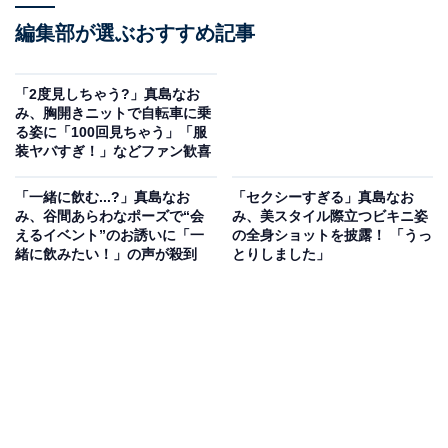
編集部が選ぶおすすめ記事
「2度見しちゃう?」真島なお
み、胸開きニットで自転車に乗
る姿に「100回見ちゃう」「服
装ヤバすぎ！」などファン歓喜
「一緒に飲む...?」真島なお
「セクシーすぎる」真島なお
み、谷間あらわなポーズで“会
み、美スタイル際立つビキニ姿
えるイベント”のお誘いに「一
の全身ショットを披露！ 「うっ
緒に飲みたい！」の声が殺到
とりしました」