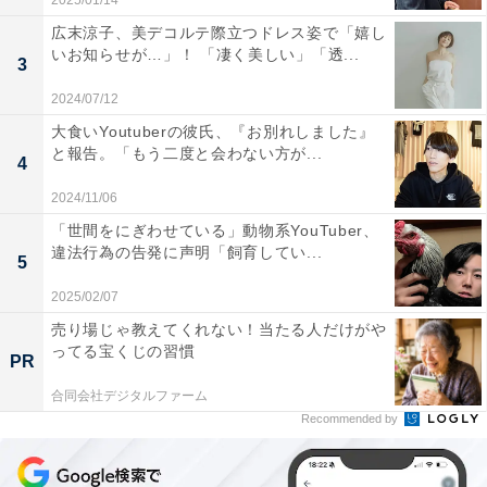
2025/01/14
広末涼子、美デコルテ際立つドレス姿で「嬉し
いお知らせが…」！ 「凄く美しい」「透...
3
2024/07/12
大食いYoutuberの彼氏、『お別れしました』
と報告。「もう二度と会わない方が...
4
2024/11/06
「世間をにぎわせている」動物系YouTuber、
違法行為の告発に声明「飼育してい...
5
2025/02/07
売り場じゃ教えてくれない！当たる人だけがや
ってる宝くじの習慣
PR
合同会社デジタルファーム
Recommended by