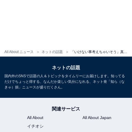
All About ニュース
ネットの話題
「いけない事考えちゃいそう」真島なおみ、谷間あらわな“先輩の奥さん”ショット！ 「色気でときめいた」
ネットの話題
国内外のSNSで話題の人＆トピックをタイムリーにお届けします。知ってる
だけでちょっと得する、なんだか楽しい気分になれる、ネット発「知ら（な
きゃ）損」ニュースが盛りだくさん。
関連サービス
All About
All About Japan
イチオシ