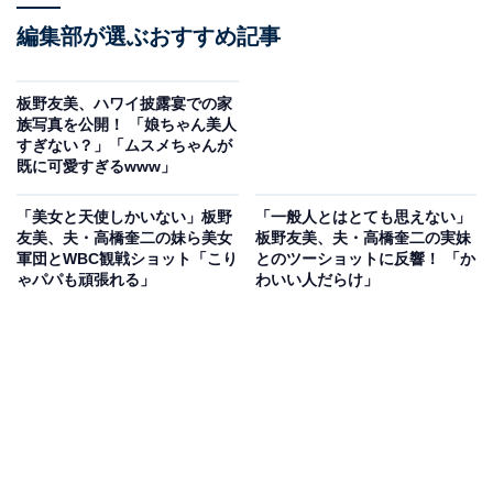
編集部が選ぶおすすめ記事
板野友美、ハワイ披露宴での家
族写真を公開！ 「娘ちゃん美人
すぎない？」「ムスメちゃんが
既に可愛すぎるwww」
「美女と天使しかいない」板野
「一般人とはとても思えない」
友美、夫・高橋奎二の妹ら美女
板野友美、夫・高橋奎二の実妹
軍団とWBC観戦ショット「こり
とのツーショットに反響！ 「か
ゃパパも頑張れる」
わいい人だらけ」