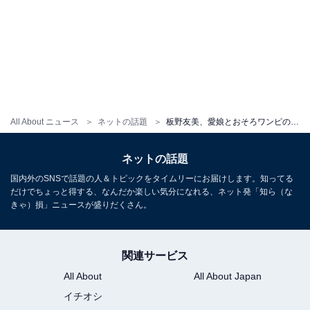
All About ニュース
ネットの話題
板野友美、愛娘とおそろワンピのモデルショット公開！ 「ベビちん超可愛いですね」 おのののかも歓喜
ネットの話題
国内外のSNSで話題の人＆トピックをタイムリーにお届けします。知ってる
だけでちょっと得する、なんだか楽しい気分になれる、ネット発「知ら（な
きゃ）損」ニュースが盛りだくさん。
関連サービス
All About
All About Japan
イチオシ