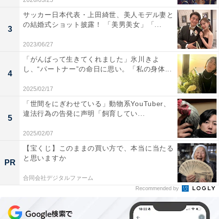
2026/03/25
サッカー日本代表・上田綺世、美人モデル妻と
の結婚式ショット披露！ 「美男美女」「...
3
2023/06/27
「がんばって生きてくれました」氷川きよ
し、“パートナー”の命日に思い。「私の身体...
4
2025/02/17
「世間をにぎわせている」動物系YouTuber、
違法行為の告発に声明「飼育してい...
5
2025/02/07
【宝くじ】このままの買い方で、本当に当たる
と思いますか
PR
合同会社デジタルファーム
Recommended by