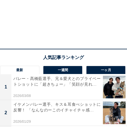
最新
一週間
一ヶ月
バレー・髙橋藍選手、兄＆愛犬とのプライベー
トショットに「超きちょー」「笑顔が見れ...
1
2026/03/08
イケメンバレー選手、キス＆耳食べショットに
反響！ 「なんなのーこのイチャイチャ感...
2
2026/01/29