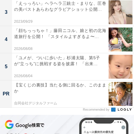
「えっっろい」ヘラヘラ三銃士・まりな、圧巻
の美バストあらわなグラビアショット公開...
3
2023/09/29
「顔ちっっちゃ！」藤田ニコル、娘と初の北海
道旅行を公開！ 「スタイルよすぎるよ〜...
4
2026/08/08
「ユメが、ついに歩いた」杉浦太陽、第5子
が“立っち”に挑戦する姿を披露！ 「出来...
5
2026/08/04
【宝くじの裏技】当たる側に回るか、このまま
か
PR
合同会社デジタルファーム
Recommended by