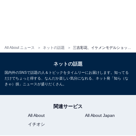
All About ニュース
ネットの話題
三吉彩花、イケメンモデルショットで“くびれた”ウエストあらわに！ 有名ブランドのコラボアイテム着用
ネットの話題
国内外のSNSで話題の人＆トピックをタイムリーにお届けします。知ってる
だけでちょっと得する、なんだか楽しい気分になれる、ネット発「知ら（な
きゃ）損」ニュースが盛りだくさん。
関連サービス
All About
All About Japan
イチオシ