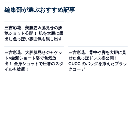
編集部が選ぶおすすめ記事
三吉彩花、美腹筋＆脇見せの妖
艶ショット公開！ 肌を大胆に露
出し色っぽい雰囲気も醸し出す
三吉彩花、大胆肌見せジャケッ
三吉彩花、背中や脚を大胆に見
ト×金髪ショート姿で色気放
せた色っぽドレス姿公開！
出！ 全身ショットで圧巻のスタ
GUCCIのバッグを添えたブラッ
イルも披露！
クコーデ