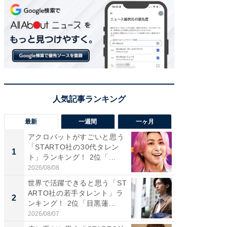
最新
一週間
一ヶ月
アクロバットがすごいと思う
癒し系だ
「STARTO社の30代タレン
の若手
1
1
ト」ランキング！ 2位「...
グ！ 2
2026/08/08
2026/08/0
世界で活躍できると思う「ST
癒し系だ
ARTO社の若手タレント」ラ
の30代
2
2
ンキング！ 2位「目黒蓮...
グ！ 2
2026/08/07
2026/08/0