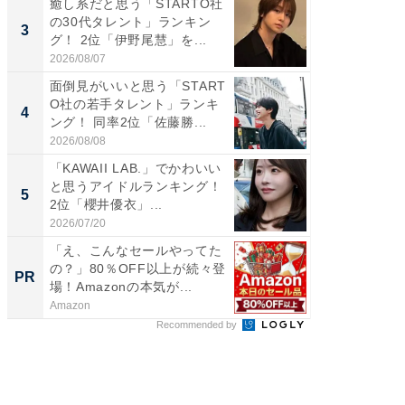
癒し系だと思う「STARTO社
「パフ
の30代タレント」ランキン
思うST
3
3
グ！ 2位「伊野尾慧」を...
ンキング
2026/08/07
2026/08/0
面倒見がいいと思う「START
ギャップ
O社の若手タレント」ランキ
RTO社
4
4
ング！ 同率2位「佐藤勝...
キング！
2026/08/08
2026/08/0
「KAWAII LAB.」でかわいい
世界で活
と思うアイドルランキング！
ARTO
5
5
2位「櫻井優衣」...
ンキング
2026/07/20
2026/08/0
「え、こんなセールやってた
すべて
の？」80％OFF以上が続々登
るその
PR
PR
場！Amazonの本気が...
Amazon
COCO VIL
Recommended by