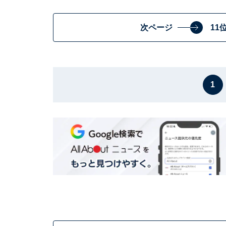
次ページ
11
1