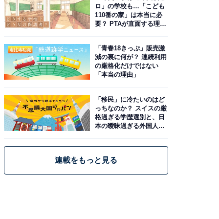
ロ」の学校も…「こども
110番の家」は本当に必
要？ PTAが直面する理想
と現実
「青春18きっぷ」販売激
減の裏に何が？ 連続利用
の厳格化だけではない
「本当の理由」
「移民」に冷たいのはど
っちなのか？ スイスの厳
格過ぎる学歴選別と、日
本の曖昧過ぎる外国人政
策
連載をもっと見る