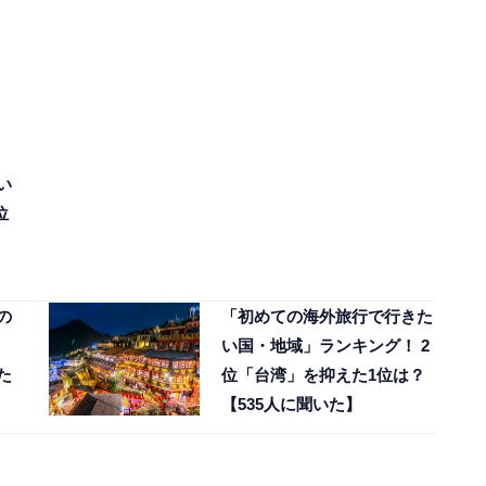
い
位
の
「初めての海外旅行で行きた
い国・地域」ランキング！ 2
た
位「台湾」を抑えた1位は？
【535人に聞いた】