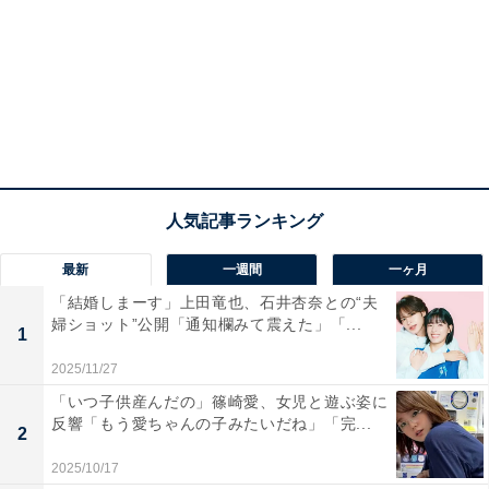
最新
一週間
一ヶ月
「結婚しまーす」上田竜也、石井杏奈との“夫
婦ショット”公開「通知欄みて震えた」「...
1
2025/11/27
「いつ子供産んだの」篠崎愛、女児と遊ぶ姿に
反響「もう愛ちゃんの子みたいだね」「完...
2
2025/10/17