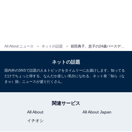
All About ニュース
ネットの話題
前田典子、息子の24歳バースデーショットを公開！ 「どんどんイケメンに」「ご主人に似てますね」
ネットの話題
国内外のSNSで話題の人＆トピックをタイムリーにお届けします。知ってる
だけでちょっと得する、なんだか楽しい気分になれる、ネット発「知ら（な
きゃ）損」ニュースが盛りだくさん。
関連サービス
All About
All About Japan
イチオシ