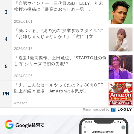
「自認ウインナー」三代目JSB・ELLY、年末
挨拶の投稿に「最高におもしれー男」...
3
2026/01/01
「脳バグる」2児の父の“授業参観スタイル”に
「お姉ちゃんじゃないか！」「逆に目立...
4
2026/05/13
「過去1最高傑作」上田竜也、“STARTO社の倒
し方”シリーズで初の失敗!? 「...
5
2024/08/26
「え、こんなセールやってたの？」80％OFF
以上が続々登場！Amazonの本気が...
PR
Amazon
Recommended by