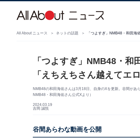
All About ニュース
ネットの話題
「つよすぎ」NMB48・
「えちえちさん越えてエ
NMB48の和田海佑さんは3月18日、自身のXを更新。谷間が
NMB48・和田海佑さん公式Xより）
2024.03.19
吉岡 誠悦
谷間あらわな動画を公開