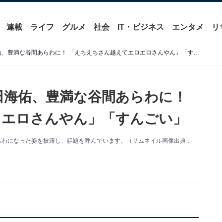
連載
ライフ
グルメ
社会
IT・ビジネス
エンタメ
リ
「つよすぎ」NMB48・和田海佑、豊満な谷間あらわに！ 「えちえちさん越えてエロエロさんやん」「すんごい」
和田海佑、豊満な谷間あらわに！
ロエロさんやん」「すんごい」
あらわになった姿を披露し、話題を呼んでいます。（サムネイル画像出典：