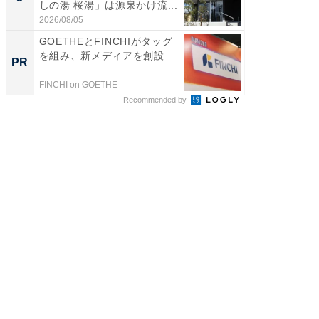
しの湯 桜湯」は源泉かけ流...
は和の
が...
2026/08/05
2026/08/0
GOETHEとFINCHIがタッグ
「今日
を組み、新メディアを創設
変わるA
PR
PR
が見逃
FINCHI on GOETHE
Amazon
Recommended by