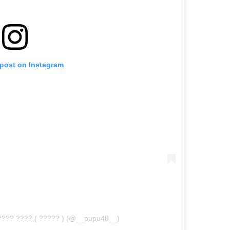
 post on Instagram
??? ???? ( ????? ) (@__pupu48__)