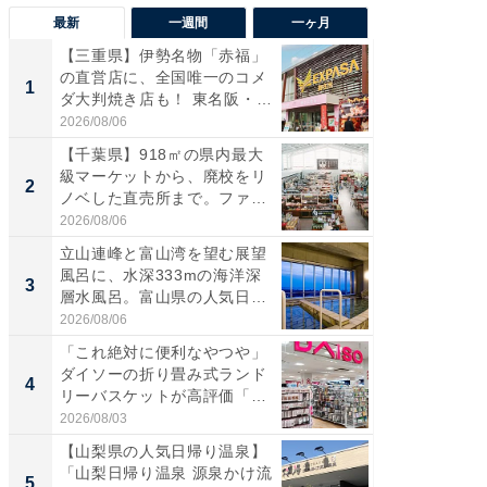
最新
一週間
一ヶ月
【三重県】伊勢名物「赤福」
【兵庫
の直営店に、全国唯一のコメ
ーメン
1
1
ダ大判焼き店も！ 東名阪・
再現した
伊...
道...
2026/08/06
2026/08/0
【千葉県】918㎡の県内最大
【三重
級マーケットから、廃校をリ
「鈴鹿天
2
2
ノベした直売所まで。ファ
は100
ー...
2026/08/06
2026/08/0
立山連峰と富山湾を望む展望
ステラ
風呂に、水深333mの海洋深
詰め放題
3
3
層水風呂。富山県の人気日
00円で「
帰...
2026/08/06
2026/08/0
「これ絶対に便利なやつや」
「ミニオ
ダイソーの折り畳み式ランド
ッグ！ 
4
4
リーバスケットが高評価「使
ど、夏限
わ...
2026/08/03
2026/08/0
【山梨県の人気日帰り温泉】
【埼玉
「山梨日帰り温泉 源泉かけ流
「行田天
5
5