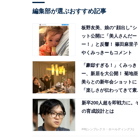
編集部が選ぶおすすめ記事
板野友美、娘の“顔出し”シ
ット公開に「美人さんだー
ー！」と反響！ 篠田麻里子
やくみっきーもコメント
「豪邸すぎる！」くみっき
ー、新居を大公開！ 菊地亜
美らとの新年会ショットに
「楽しさが伝わってきて素
敵」の声
新卒200人超を即戦力に。
の育成設計とは
PR(シンプレクス・ホールディングス)