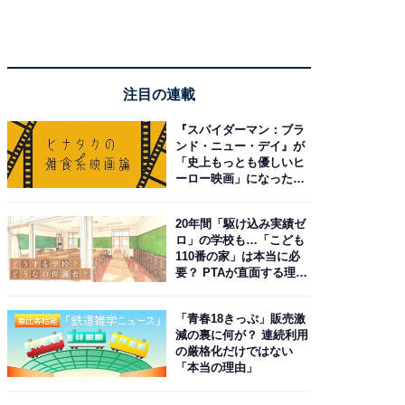
注目の連載
『スパイダーマン：ブラ
ンド・ニュー・デイ』が
「史上もっとも優しいヒ
ーロー映画」になった理
由。予習したい作品は？
20年間「駆け込み実績ゼ
ロ」の学校も…「こども
110番の家」は本当に必
要？ PTAが直面する理想
と現実
「青春18きっぷ」販売激
減の裏に何が？ 連続利用
の厳格化だけではない
「本当の理由」