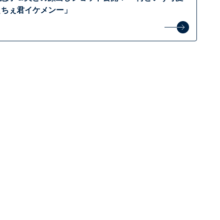
ぇちぇ君イケメンー」