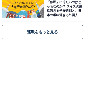
「移民」に冷たいのはど
っちなのか？ スイスの厳
格過ぎる学歴選別と、日
本の曖昧過ぎる外国人政
策
連載をもっと見る