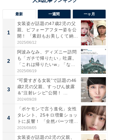
最新
一週間
一ヶ月
女装姿が話題の47歳2児の父
「さす
親、ビフォーアフター姿を公
は」高
1
1
開！ 「素顔もお美しくて納...
災地を
「カ...
2025/06/12
2026/08/0
阿波みなみ、ディズニー訪問
「女の
も「ガチで帰りたい」吐露。
介、バ
2
2
「これは帰りたいw」「なん
らのプレ
ち...
愛...
2025/06/19
2026/08/0
“可愛すぎる女装”で話題の46
「好感
歳2児の父親、すっぴん披露
や、“マ
3
3
＆“注射レシピ”公開！ ...
画変更
財...
2024/09/28
2026/07/3
「ポケモンで言う進化」女性
「脚が
タレント、25キロ増量ショッ
横川尚
4
4
トに反響！ 「全然パーツ埋...
ムキな姿
刃...
2026/08/05
2026/08/0
女装姿が話題の2児の父親、
「2人と