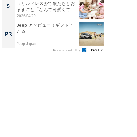
フリルドレス姿で娘たちとお
團十郎
5
5
ままごと「なんて可愛くて平
「後ろ
和...
「...
2026/04/20
2026/08/0
Jeep アソビュー！ギフト当
新卒20
たる
の育成
PR
PR
Jeep Japan
シンプレ
Recommended by