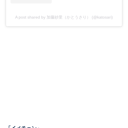
A post shared by 加藤紗里（かとうさり） (@katosari)