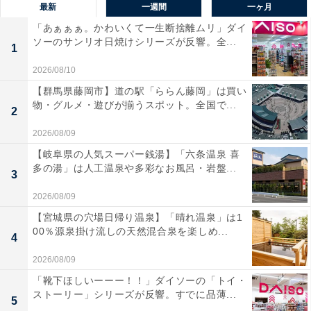
最新
一週間
一ヶ月
「あぁぁぁ。かわいくて一生断捨離ムリ」ダイ
ソーのサンリオ日焼けシリーズが反響。全...
1
2026/08/10
【群馬県藤岡市】道の駅「ららん藤岡」は買い
物・グルメ・遊びが揃うスポット。全国で...
2
2026/08/09
【岐阜県の人気スーパー銭湯】「六条温泉 喜
多の湯」は人工温泉や多彩なお風呂・岩盤...
3
2026/08/09
【宮城県の穴場日帰り温泉】「晴れ温泉」は1
00％源泉掛け流しの天然混合泉を楽しめ...
4
2026/08/09
「靴下ほしいーーー！！」ダイソーの「トイ・
ストーリー」シリーズが反響。すでに品薄...
5