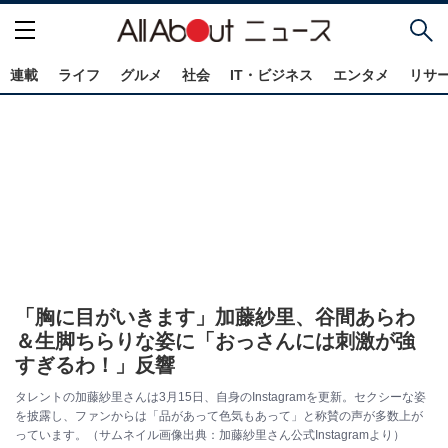
連載
ライフ
グルメ
社会
IT・ビジネス
エンタメ
リサ
「胸に目がいきます」加藤紗里、谷間あらわ
＆生脚ちらりな姿に「おっさんには刺激が強
すぎるわ！」反響
タレントの加藤紗里さんは3月15日、自身のInstagramを更新。セクシーな姿
を披露し、ファンからは「品があって色気もあって」と称賛の声が多数上が
っています。（サムネイル画像出典：加藤紗里さん公式Instagramより）