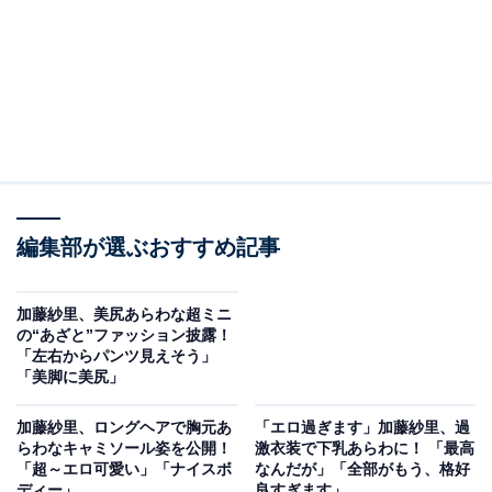
編集部が選ぶおすすめ記事
加藤紗里、美尻あらわな超ミニ
の“あざと”ファッション披露！
「左右からパンツ見えそう」
「美脚に美尻」
加藤紗里、ロングヘアで胸元あ
「エロ過ぎます」加藤紗里、過
らわなキャミソール姿を公開！
激衣装で下乳あらわに！ 「最高
「超～エロ可愛い」「ナイスボ
なんだが」「全部がもう、格好
ディー」
良すぎます」