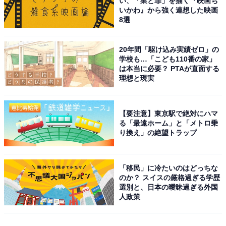
い、「業と罪」を描く『映画ち
いかわ』から強く連想した映画
8選
20年間「駆け込み実績ゼロ」の
学校も…「こども110番の家」
は本当に必要？ PTAが直面する
理想と現実
【要注意】東京駅で絶対にハマ
る「最遠ホーム」と「メトロ乗
り換え」の絶望トラップ
「移民」に冷たいのはどっちな
のか？ スイスの厳格過ぎる学歴
選別と、日本の曖昧過ぎる外国
人政策