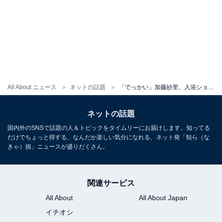
All About ニュース
ネットの話題
「でっかい」加藤紗里、入浴ショットで谷間あらわに！ 「肌きれいすぎ」「思わず拝んでしまった」
ネットの話題
国内外のSNSで話題の人＆トピックをタイムリーにお届けします。知ってる
だけでちょっと得する、なんだか楽しい気分になれる、ネット発「知ら（な
きゃ）損」ニュースが盛りだくさん。
関連サービス
All About
All About Japan
イチオシ