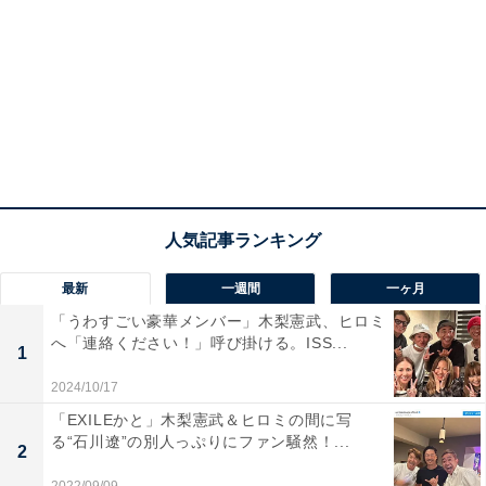
最新
一週間
一ヶ月
「うわすごい豪華メンバー」木梨憲武、ヒロミ
へ「連絡ください！」呼び掛ける。ISS...
1
2024/10/17
「EXILEかと」木梨憲武＆ヒロミの間に写
る“石川遼”の別人っぷりにファン騒然！...
2