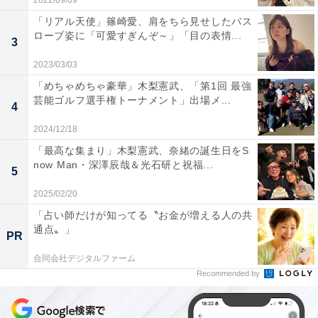
2022/09/09
「リアル天使」篠崎愛、肩をちら見せしたバス
ローブ姿に「可愛すぎんぞ～」「目の表情...
3
2023/03/03
「めちゃめちゃ豪華」木梨憲武、「第1回 最強
芸能ゴルフ選手権トーナメント」出場メ...
4
2024/12/18
「最高な集まり」木梨憲武、奈緒の誕生日をS
now Man・深澤辰哉＆光石研と祝福...
5
2025/02/20
「占い師だけが知ってる〝お金が増える人の共
通点〟」
PR
合同会社デジタルファーム
Recommended by