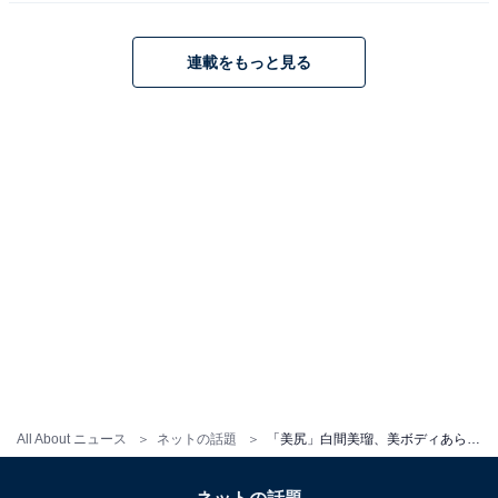
連載をもっと見る
All About ニュース
ネットの話題
「美尻」白間美瑠、美ボディあらわなサウナショット！ 「スタイルもパーフェクト」「めちゃめちゃ可愛い」