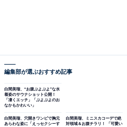
編集部が選ぶおすすめ記事
白間美瑠、“お腹ぷよぷよ”な水
着姿のサウナショット公開！
「凄くエッチ」「ぷよぷよのお
なかもかわいい」
白間美瑠、穴開きワンピで胸元
白間美瑠、ミニスカコーデで絶
あらわな姿に「えっセクシーす
対領域＆お腹チラリ！ 「可愛い