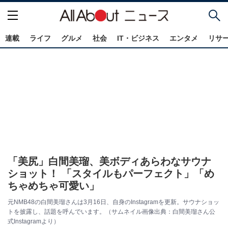
連載
ライフ
グルメ
社会
IT・ビジネス
エンタメ
リサ
「美尻」白間美瑠、美ボディあらわなサウナ
ショット！ 「スタイルもパーフェクト」「め
ちゃめちゃ可愛い」
元NMB48の白間美瑠さんは3月16日、自身のInstagramを更新。サウナショッ
トを披露し、話題を呼んでいます。（サムネイル画像出典：白間美瑠さん公
式Instagramより）