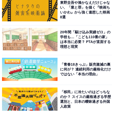
東野圭吾や湊かなえだけじゃな
い、「業と罪」を描く『映画ち
いかわ』から強く連想した映画
8選
20年間「駆け込み実績ゼロ」の
学校も…「こども110番の家」
は本当に必要？ PTAが直面する
理想と現実
「青春18きっぷ」販売激減の裏
に何が？ 連続利用の厳格化だけ
ではない「本当の理由」
「移民」に冷たいのはどっちな
のか？ スイスの厳格過ぎる学歴
選別と、日本の曖昧過ぎる外国
人政策