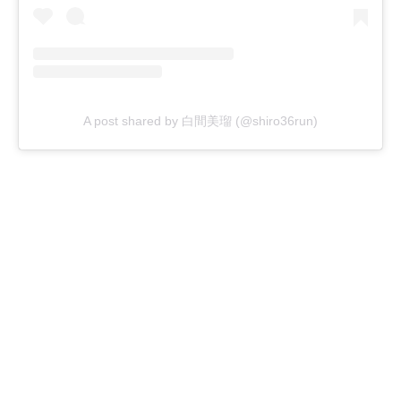
A post shared by 白間美瑠 (@shiro36run)