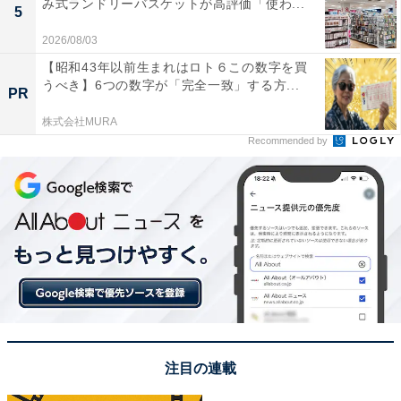
み式ランドリーバスケットが高評価「使わ...
5
2026/08/03
【昭和43年以前生まれはロト６この数字を買
うべき】6つの数字が「完全一致」する方...
PR
株式会社MURA
Recommended by
注目の連載