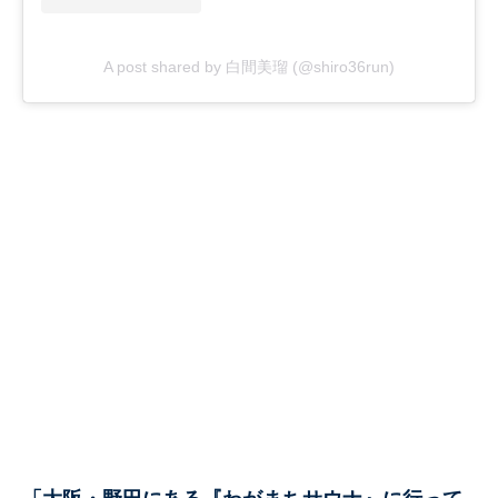
A post shared by 白間美瑠 (@shiro36run)