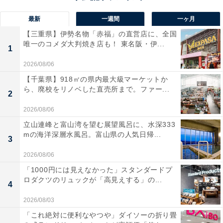
最新
一週間
一ヶ月
【三重県】伊勢名物「赤福」の直営店に、全国
唯一のコメダ大判焼き店も！ 東名阪・伊...
1
2026/08/06
【千葉県】918㎡の県内最大級マーケットか
ら、廃校をリノベした直売所まで。ファー...
2
2026/08/06
立山連峰と富山湾を望む展望風呂に、水深333
mの海洋深層水風呂。富山県の人気日帰...
3
2026/08/06
「1000円には見えなかった」スタンダードプ
ロダクツのリュックが「高見えする」の...
4
2026/08/03
「これ絶対に便利なやつや」ダイソーの折り畳