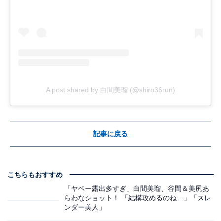
A post shared by 白間美瑠 (@shiro36run)
記事に戻る
こちらもおすすめ
「ヤベー露出多すぎ」白間美瑠、谷間＆美尻あ
らわなショット！ 「結構攻めるのね…」「スレ
ンダー美人」