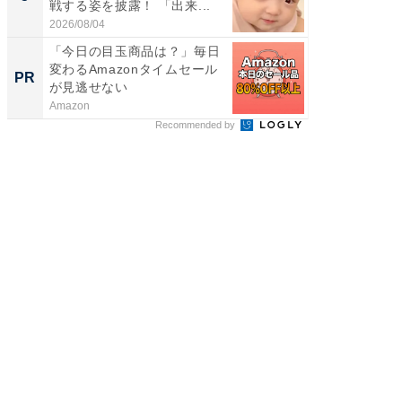
戦する姿を披露！ 「出来...
ョット
た」の..
2026/08/04
2026/08/0
「今日の目玉商品は？」毎日
Amaz
変わるAmazonタイムセール
0%OF
PR
PR
が見逃せない
Amazon
Amazon
Recommended by