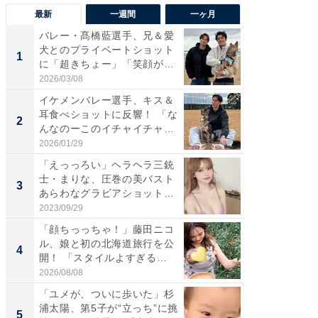
最新
一週間
一ヶ月
バレー・髙橋藍選手、兄＆愛
「さす
犬とのプライベートショット
は」高
1
1
に「超きちょー」「笑顔が見
災地を
れ...
「カ...
2026/03/08
2026/08/0
イケメンバレー選手、キス＆
「え、
耳食べショットに反響！ 「な
芸人、2
2
2
んなのーこのイチャイチャ
エットに
感...
2026/01/29
2026/08/0
「えっっろい」ヘラヘラ三銃
「脚が
士・まりな、圧巻の美バスト
横川尚
3
3
あらわなグラビアショット公
ムキな姿
開...
刃...
2023/09/29
2026/08/0
「顔ちっっちゃ！」藤田ニコ
「脳がバ
ル、娘と初の北海道旅行を公
装姿が話
4
4
開！ 「スタイルよすぎる
のお父さ
よ〜...
2026/08/08
2026/08/0
「ユメが、ついに歩いた」杉
「急に
浦太陽、第5子が“立っち”に挑
る」広
5
5