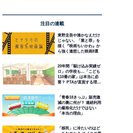
注目の連載
東野圭吾や湊かなえだけ
じゃない、「業と罪」を
描く『映画ちいかわ』か
ら強く連想した映画8選
20年間「駆け込み実績ゼ
ロ」の学校も…「こども
110番の家」は本当に必
要？ PTAが直面する理想
と現実
「青春18きっぷ」販売激
減の裏に何が？ 連続利用
の厳格化だけではない
「本当の理由」
「移民」に冷たいのはど