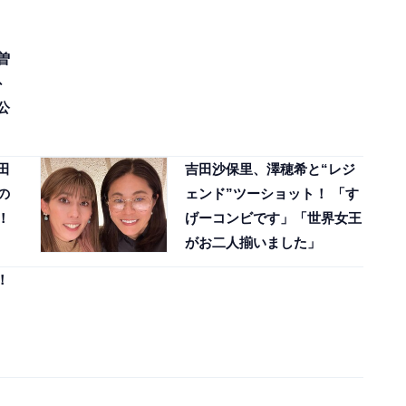
曽
卜
公
田
吉田沙保里、澤穂希と“レジ
の
ェンド”ツーショット！ 「す
！
げーコンビです」「世界女王
がお二人揃いました」
！