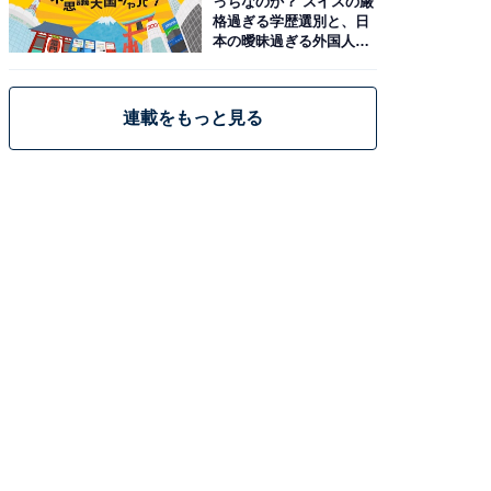
っちなのか？ スイスの厳
格過ぎる学歴選別と、日
本の曖昧過ぎる外国人政
策
連載をもっと見る