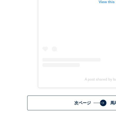
View this
A post shared by 
次ページ
馬