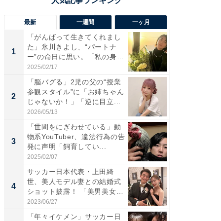
最新
一週間
一ヶ月
「がんばって生きてくれまし
「さす
た」氷川きよし、“パートナ
は」高
1
1
ー”の命日に思い。「私の身
災地を
体...
「カ...
2025/02/17
2026/08/0
「脳バグる」2児の父の“授業
「女の
参観スタイル”に「お姉ちゃん
介、バ
2
2
じゃないか！」「逆に目立...
らのプレ
愛...
2026/05/13
2026/08/0
「世間をにぎわせている」動
「脚が
物系YouTuber、違法行為の告
横川尚
3
3
発に声明「飼育してい...
ムキな姿
刃...
2025/02/07
2026/08/0
サッカー日本代表・上田綺
「え、
世、美人モデル妻との結婚式
芸人、2
4
4
ショット披露！ 「美男美女」
エットに
「...
2023/06/27
2026/08/0
「年々イケメン」サッカー日
「脳がバ