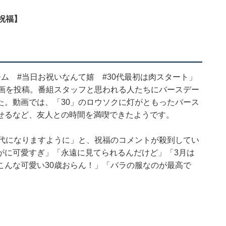
祝福】
ム #当日お祝いなんて嬉 #30代最初は肉スタート」
動画を投稿。番組スタッフと思われる人たちにバースデー
た。動画では、「30」のロウソクに灯がともったバース
せるなど、友人との時間を満喫できたようです。
0代になりますように」と、祝福のコメントが殺到してい
がに可愛すぎ」「永遠に見てられるんだけど」「3月は
こんな可愛い30歳おらん！」「バラの服なのが最高で