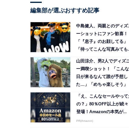
編集部が選ぶおすすめ記事
中島健人、両親とのディズ
ーショットにファン歓喜！
「『息子』のお顔してる」
「待ってこんな写真みても
いの」
山田涼介、男2人でディズ
ー満喫ショット！ 「こんな
日が来るなんて誰が予想し
た…」「めちゃ楽しそう」
「え、こんなセールやって
の？」80％OFF以上が続々
登場！Amazonの本気が...
PR(Amazon)