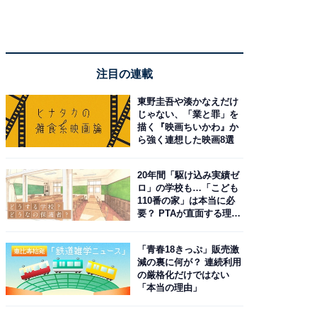
注目の連載
東野圭吾や湊かなえだけ
じゃない、「業と罪」を
描く『映画ちいかわ』か
ら強く連想した映画8選
20年間「駆け込み実績ゼ
ロ」の学校も…「こども
110番の家」は本当に必
要？ PTAが直面する理想
と現実
「青春18きっぷ」販売激
減の裏に何が？ 連続利用
の厳格化だけではない
「本当の理由」