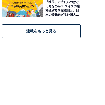
「移民」に冷たいのはど
っちなのか？ スイスの厳
格過ぎる学歴選別と、日
本の曖昧過ぎる外国人政
策
連載をもっと見る