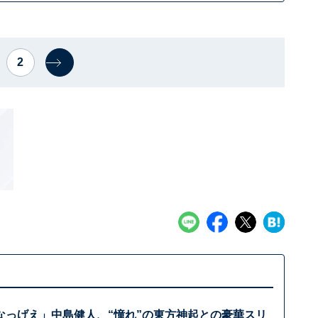
2
なっげえ」中島健人、“憧れ”の東方神起との豪華スリ