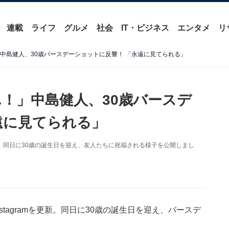
連載
ライフ
グルメ
社会
IT・ビジネス
エンタメ
リ
」中島健人、30歳バースデーショットに反響！ 「永遠に見てられる」
ん！」中島健人、30歳バースデ
遠に見てられる」
amを更新。同日に30歳の誕生日を迎え、友人たちに祝福される様子を公開しまし
Instagramを更新。同日に30歳の誕生日を迎え、バースデ