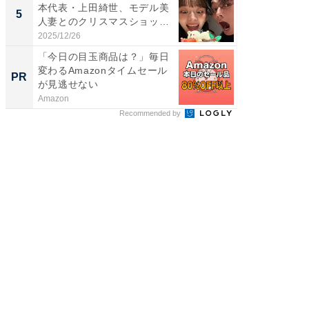
本代表・上田綺世、モデル美
装姿が話
5
5
人妻とのクリスマスショット
のお父さ
に...
2025/12/26
2026/08/0
「今日の目玉商品は？」毎日
上質な眠
変わるAmazonタイムセール
座で体感
PR
PR
が見逃せない
Amazon
ReFa GIN
Recommended by