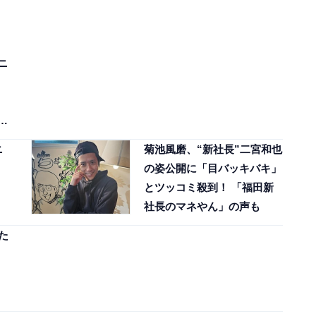
ニ
い
ニ
菊池風磨、“新社長”二宮和也
の姿公開に「目バッキバキ」
とツッコミ殺到！ 「福田新
社長のマネやん」の声も
た