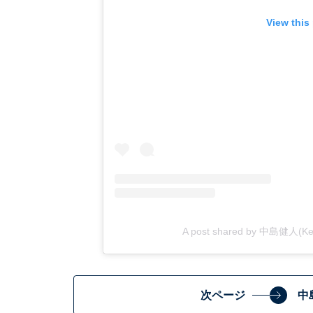
View this
A post shared by 中島健人(Ken
次ページ
中