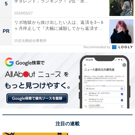
手タレント」ランキング！ 2位「永...
5
ぽると！』（フジテレビ系）のリポーターに抜てきされ
2026/05/27
た後は、さまざまなバラエティ番組で活躍。明るく元気
リボ地獄から抜け出したい人は、返済を3～6
なキャラクターからバラエティに欠かせない女性タレン
ヶ月停止して『大幅に減額してから返済す...
PR
トとして注目されました。2007年には芸能活動を休止
し、アパレル業界を学ぶために渡米。帰国後もタレント
渋谷法務総合事務所
Recommended by
活動を並行しながら、自身のブランド「WCJ」を運営し
ています。
コメントを見ると、「比企郡吉見町のふるさと大使をし
ています」（60代女性／滋賀県）や、「テレビ番組や
SNSで埼玉の事を発信しているから」（40代女性／東京
都）、「ご当地自慢系の番組に出演していて埼玉県の話
題に詳しいから」（50代男性／兵庫県）といった声が寄
せられていました。
注目の連載
出身地でもある埼玉県吉見町のふるさと大使を務めてお