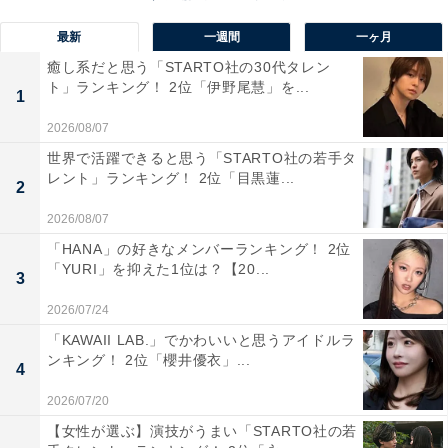
最新
一週間
一ヶ月
癒し系だと思う「STARTO社の30代タレン
View this post on Instagram
ト」ランキング！ 2位「伊野尾慧」を...
1
2026/08/07
世界で活躍できると思う「STARTO社の若手タ
レント」ランキング！ 2位「目黒蓮...
2
2026/08/07
「HANA」の好きなメンバーランキング！ 2位
「YURI」を抑えた1位は？【20...
3
2026/07/24
A post shared by 若槻千夏 (@wakatsukichinatsu)
「KAWAII LAB.」でかわいいと思うアイドルラ
ンキング！ 2位「櫻井優衣」...
4
1位には、「若槻千夏」さんが選ばれました！
2026/07/20
【女性が選ぶ】演技がうまい「STARTO社の若
グラビアアイドル出身のタレントで、ニュース番組『す