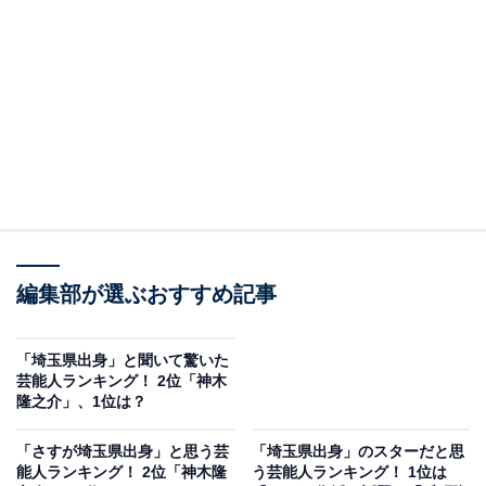
お笑いコンビ「ハライチ」のメンバー。ハライチ（原
市）とは、埼玉県上尾市内の地名であり、コンビ名もそ
こからとったものであるとのこと。『ぽかぽか』（フジ
テレビ系）をはじめとしたバラエティ番組のほか、テレ
ビドラマやラジオでも活躍中の人気お笑い芸人です。
回答者のコメントを見ると、「コンビ名に埼玉の地名を
使っているから」（40代女性／栃木県）や、「TVでよく
地元の話をしているから」（40代女性／東京都）、「地
元の話をよくバラエティでしているイメージ」（20代女
編集部が選ぶおすすめ記事
性／埼玉県）といった声が目立ちました。
「埼玉県出身」と聞いて驚いた
芸能人ランキング！ 2位「神木
隆之介」、1位は？
「さすが埼玉県出身」と思う芸
「埼玉県出身」のスターだと思
能人ランキング！ 2位「神木隆
う芸能人ランキング！ 1位は