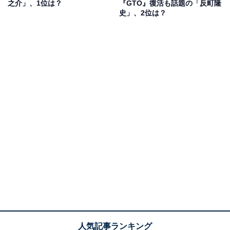
之介」、1位は？
『GTO』復活も話題の「反町隆
史」、2位は？
第1位：若槻千夏（70票）