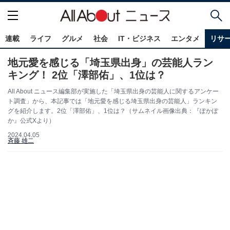
連載
ライフ
グルメ
社会
IT・ビジネス
エンタメ
リサ
地元愛を感じる「埼玉県出身」の芸能人ラン
キング！ 2位「澤部佑」、1位は？
All About ニュース編集部が実施した「埼玉県出身の芸能人に関するアンケー
ト調査」から、本記事では「地元愛を感じる埼玉県出身の芸能人」ランキン
グを紹介します。2位「澤部佑」、1位は？（サムネイル画像出典：『ぽかぽ
か』公式Xより）
2024.04.05
斉藤 雄二