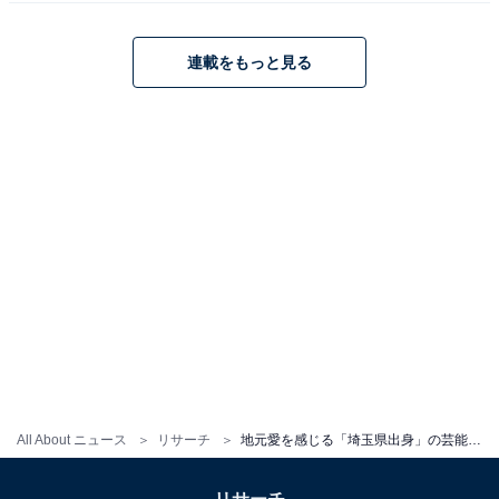
連載をもっと見る
こちらもおすすめ
好きな「埼玉県出身の芸能人」ランキング！ 2
All About ニュース
リサーチ
地元愛を感じる「埼玉県出身」の芸能人ランキング！ 2位「澤部佑」、1位は？
位「佐藤健」に約2倍差をつけた1位は？