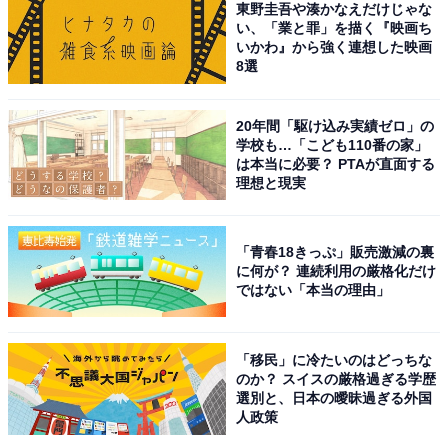
東野圭吾や湊かなえだけじゃな
り、テレビ番組やSNSでも地元・吉見町のことを積極的
い、「業と罪」を描く『映画ち
いかわ』から強く連想した映画
に発信しています。
8選
※コメントは全て原文ママです
20年間「駆け込み実績ゼロ」の
学校も…「こども110番の家」
この記事の筆者：斉藤 雄二 プロフィール
は本当に必要？ PTAが直面する
理想と現実
新潟出身、静岡在住の元プロドラマー。ライター執筆歴
は約8年。趣味は読書とフィットネスとfiat500でドライ
ブに出かけること。最近はeSportsの試合観戦が楽しみで
「青春18きっぷ」販売激減の裏
に何が？ 連続利用の厳格化だけ
す。メインMCを担当するPodcast番組「だいたい二畳半
ではない「本当の理由」
｜ホントは面白い住まいの話」をSpotifyやApplePodcast
で配信中！
「移民」に冷たいのはどっちな
のか？ スイスの厳格過ぎる学歴
9位までの全ランキング結果を見
選別と、日本の曖昧過ぎる外国
次ページ
人政策
る