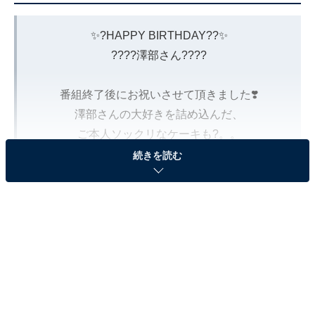
✨?HAPPY BIRTHDAY??✨
????澤部さん????
番組終了後にお祝いさせて頂きました❣️
澤部さんの大好きを詰め込んだ、
ご本人ソックリなケーキも?。。
続きを読む
３７歳も素敵な１年になりますように❣️
pic.twitter.com/5ERioUILL9
— フジテレビ『ぽかぽか』 (@lets_pokapoka)
May 19, 2023
2位には、「澤部佑」さんがランクイン！