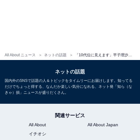
All About ニュース
ネットの話題
「10代位に見えます」平子理沙、白塗りの舞妓ショットに反響！ 「誰かと思った」「美しすぎます」
ネットの話題
国内外のSNSで話題の人＆トピックをタイムリーにお届けします。知ってる
だけでちょっと得する、なんだか楽しい気分になれる、ネット発「知ら（な
きゃ）損」ニュースが盛りだくさん。
関連サービス
All About
All About Japan
イチオシ