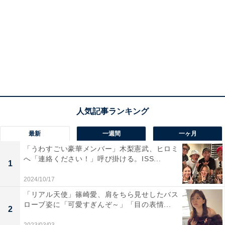
最新
一週間
一ヶ月
「うわすごい豪華メンバー」木梨憲武、ヒロミ
へ「連絡ください！」呼び掛ける。ISS...
1
2024/10/17
「リアル天使」篠崎愛、肩をちら見せしたバス
ローブ姿に「可愛すぎんぞ～」「目の表情...
2