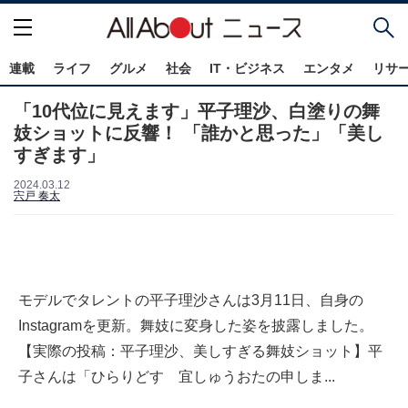
連載
ライフ
グルメ
社会
IT・ビジネス
エンタメ
リサ
「10代位に見えます」平子理沙、白塗りの舞
妓ショットに反響！ 「誰かと思った」「美し
すぎます」
2024.03.12
宍戸 奏太
モデルでタレントの平子理沙さんは3月11日、自身の
Instagramを更新。舞妓に変身した姿を披露しました。
【実際の投稿：平子理沙、美しすぎる舞妓ショット】平
子さんは「ひらりどす 宜しゅうおたの申しま...