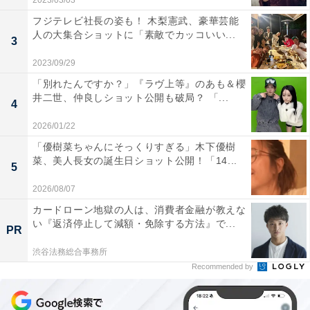
2023/03/03
フジテレビ社長の姿も！ 木梨憲武、豪華芸能
人の大集合ショットに「素敵でカッコいい...
3
2023/09/29
「別れたんですか？」『ラヴ上等』のあも＆櫻
井二世、仲良しショット公開も破局？ 「...
4
2026/01/22
「優樹菜ちゃんにそっくりすぎる」木下優樹
菜、美人長女の誕生日ショット公開！「14...
5
2026/08/07
カードローン地獄の人は、消費者金融が教えな
い『返済停止して減額・免除する方法』で...
PR
渋谷法務総合事務所
Recommended by