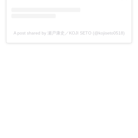
A post shared by 瀬戸康史／KOJI SETO (@kojiseto0518)