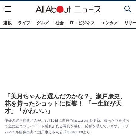
連載
ライフ
グルメ
社会
IT・ビジネス
エンタメ
リサ
「美月ちゃんと選んだのかな？」瀬戸康史、
花を持ったショットに反響！ 「一生顔が天
才」「かわいい」
俳優の瀬戸康史さんが、3月10日に自身のInstagramを更新。買った花を持っ
て道に立つプライベート感あふれる写真を載せ、反響を呼んでいます。（サ
ムネイル画像出典：瀬戸康史さん公式Instagramより）