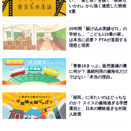
い、「業と罪」を描く『映画ち
いかわ』から強く連想した映画
8選
20年間「駆け込み実績ゼロ」の
学校も…「こども110番の家」
は本当に必要？ PTAが直面する
理想と現実
「青春18きっぷ」販売激減の裏
に何が？ 連続利用の厳格化だけ
ではない「本当の理由」
「移民」に冷たいのはどっちな
のか？ スイスの厳格過ぎる学歴
選別と、日本の曖昧過ぎる外国
人政策