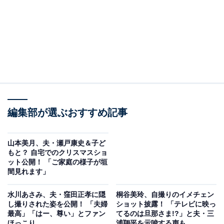
編集部が選ぶおすすめ記事
山本美月、夫・瀬戸康史＆子ど
もと？ 自宅でのクリスマスショ
ット公開！ 「ご家庭の様子が垣
間見れます」
水川あさみ、夫・窪田正孝に隠
桐谷美玲、自撮りのイメチェン
し撮りされた姿を公開！ 「夫婦
ショット披露！ 「テレビに映っ
最高」「はー、尊い」とファン
てるのは旦那さま!?」と夫・三
ほっこり
浦翔平を示唆する声も