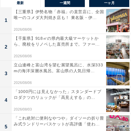
最新
一週間
一ヶ月
【三重県】伊勢名物「赤福」の直営店に、全国
唯一のコメダ大判焼き店も！ 東名阪・伊...
1
2026/08/06
【千葉県】918㎡の県内最大級マーケットか
ら、廃校をリノベした直売所まで。ファー...
2
2026/08/06
立山連峰と富山湾を望む展望風呂に、水深333
mの海洋深層水風呂。富山県の人気日帰...
3
2026/08/06
「1000円には見えなかった」スタンダードプ
ロダクツのリュックが「高見えする」の...
4
2026/08/03
「これ絶対に便利なやつや」ダイソーの折り畳
み式ランドリーバスケットが高評価「使わ...
5