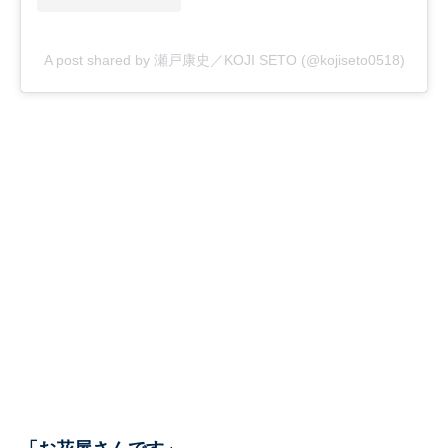
A post shared by 瀬戸康史／KOJI SETO (@kojiseto0518)