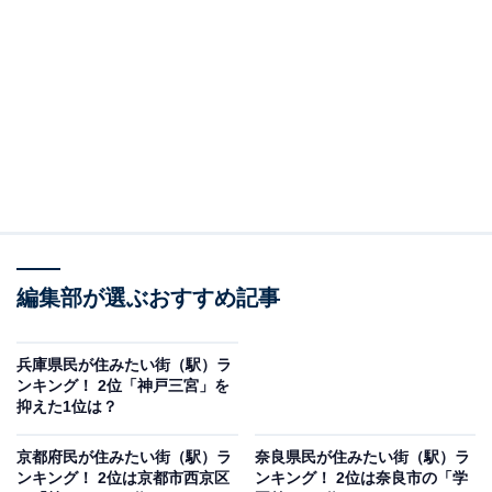
阪府内をはじめ他府県への交通拠点となっています。屋
上の「空中庭園展望台」が有名な梅田のランドマークの
1つ「梅田スカイビル」など、超高層のオフィスビルや
大型複合商業施設が集結し、ビジネスマンやショッピン
グに行き交う人でにぎわいます。都市公園や商業施設で
構成される「うめきた」と呼ばれる駅周辺エリアの大規
模再開発により、今後ますます注目のエリアです。
編集部が選ぶおすすめ記事
兵庫県民が住みたい街（駅）ラ
ンキング！ 2位「神戸三宮」を
抑えた1位は？
京都府民が住みたい街（駅）ラ
奈良県民が住みたい街（駅）ラ
ンキング！ 2位は京都市西京区
ンキング！ 2位は奈良市の「学