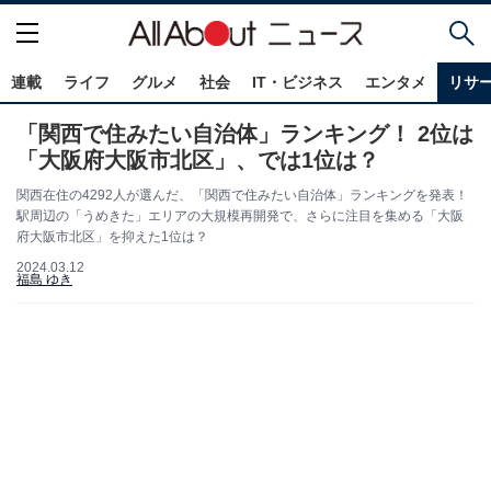
連載
ライフ
グルメ
社会
IT・ビジネス
エンタメ
リサ
「関西で住みたい自治体」ランキング！ 2位は
「大阪府大阪市北区」、では1位は？
関西在住の4292人が選んだ、「関西で住みたい自治体」ランキングを発表！
駅周辺の「うめきた」エリアの大規模再開発で、さらに注目を集める「大阪
府大阪市北区」を抑えた1位は？
2024.03.12
福島 ゆき