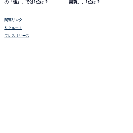
の「桂」、では1位は？
園前」、1位は？
関連リンク
リクルート
1位：兵庫県西宮市
プレスリリース
1位は、7年連続でトップの座を維持する「兵庫県西宮
市」でした。大阪と神戸の中間に位置し、阪急電鉄、
JR、阪神電車を利用して各方面に短時間でアクセスでき
ます。市内には、高校野球でおなじみの「阪神甲子園球
場」や「キッザニア甲子園」などのアミューズメント施
設のほか、阪急電鉄の「西宮北口」駅周辺には西日本最
大級のショッピングモール「阪急西宮ガーデンズ」な
ど、幅広い世代が楽しめるショッピング施設も充実。早
くから文教都市として発展を続けた教育環境の良さでも
ファミリー層からの支持を得ています。