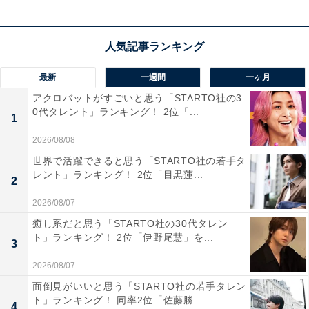
この記事の筆者：福島 ゆき プロフィール
アニメや漫画のレビュー、エンタメトピックスなどを中
心に、オールジャンルで執筆中のライター。時々、店舗
最新
一週間
一ヶ月
取材などのリポート記事も担当。All AboutおよびAll
アクロバットがすごいと思う「STARTO社の3
0代タレント」ランキング！ 2位「...
About ニュースでのライター歴は5年。
1
2026/08/08
20位までの全ランキング結果を見
世界で活躍できると思う「STARTO社の若手タ
次ページ
レント」ランキング！ 2位「目黒蓮...
る
2
2026/08/07
癒し系だと思う「STARTO社の30代タレン
ト」ランキング！ 2位「伊野尾慧」を...
3
2026/08/07
面倒見がいいと思う「STARTO社の若手タレン
ト」ランキング！ 同率2位「佐藤勝...
4