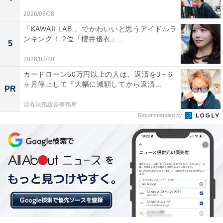
2026/08/08
「KAWAII LAB.」でかわいいと思うアイドルラ
ンキング！ 2位「櫻井優衣」...
5
2026/07/20
カードローン50万円以上の人は、返済を3～6
ヶ月停止して『大幅に減額してから返済...
PR
こちらもおすすめ
渋谷法務総合事務所
関西で住みたい街（駅）の総合ランキング！ 兵
Recommended by
庫県の「西宮北口」を抑えた1位は？
1
2