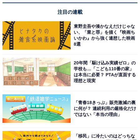
注目の連載
東野圭吾や湊かなえだけじゃな
い、「業と罪」を描く『映画ち
いかわ』から強く連想した映画
8選
20年間「駆け込み実績ゼロ」の
学校も…「こども110番の家」
は本当に必要？ PTAが直面する
理想と現実
「青春18きっぷ」販売激減の裏
に何が？ 連続利用の厳格化だけ
ではない「本当の理由」
「移民」に冷たいのはどっちな